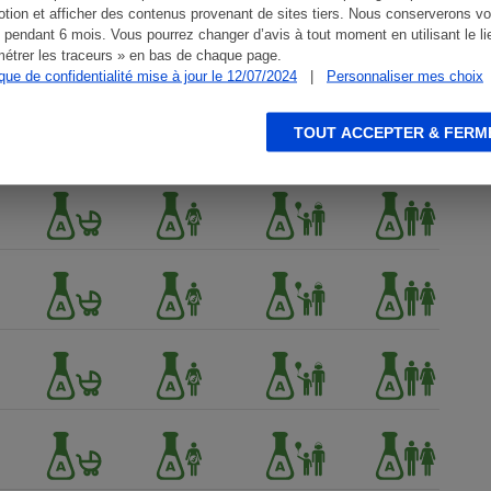
tion et afficher des contenus provenant de sites tiers. Nous conserverons vo
 pendant 6 mois. Vous pourrez changer d’avis à tout moment en utilisant le li
étrer les traceurs » en bas de chaque page.
ique de confidentialité mise à jour le 12/07/2024
|
Personnaliser mes choix
TOUT ACCEPTER & FERM