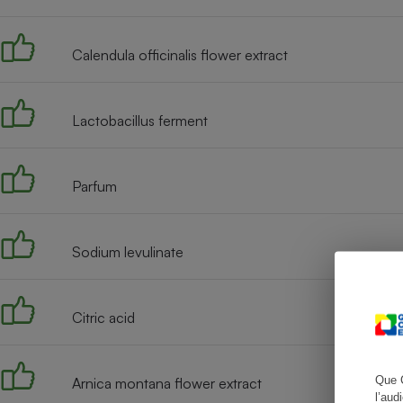
Calendula officinalis flower extract
Cafetière à expresso
Lactobacillus ferment
Parfum
Sodium levulinate
Robot ménager
Citric acid
Que 
Arnica montana flower extract
l’aud