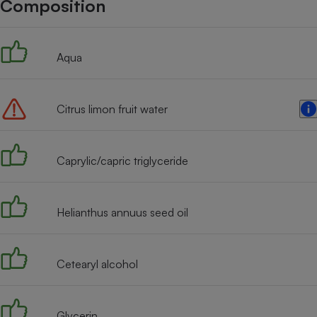
Composition
Internet
Gros électroménager
Téléphonie
Aqua
Petit électroménager 
Complément
alimentaire
Mutuelle
Assurance emprunteu
Citrus limon fruit water
Caprylic/capric triglyceride
Matelas
Champa
boutei
Banque 
Helianthus annuus seed oil
Téléviseur
Antimoustique
Lave-linge
Cetearyl alcohol
Glycerin