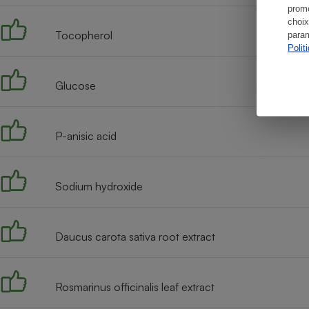
promo
choix
Tocopherol
param
Polit
Glucose
P-anisic acid
Sodium hydroxide
Daucus carota sativa root extract
Rosmarinus officinalis leaf extract