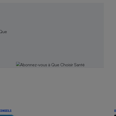
 Que
CONSEILS
G