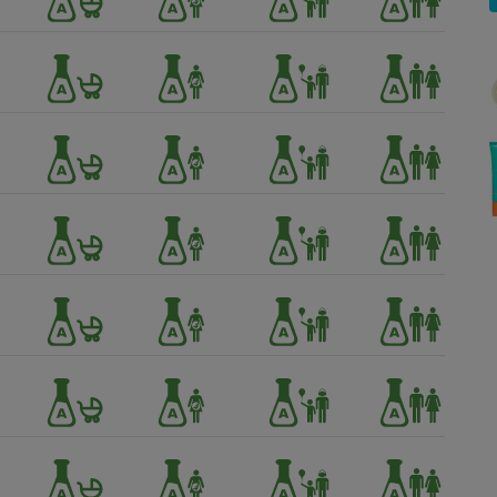
Électricité - Gaz
Appareil photo
numérique
Four encastrable
Lessive
Aspirateur