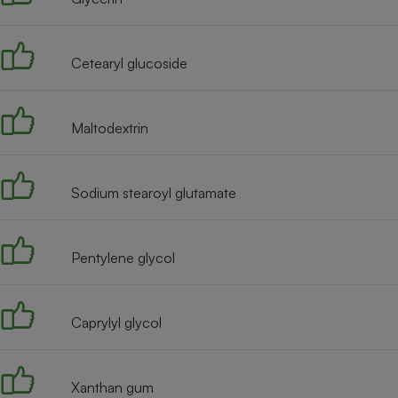
Radiateur électrique
Cetearyl glucoside
Téléphone mobile -
Smartphone
Plaque de cuisson à
induction
Maltodextrin
Climatiseur -
Sodium stearoyl glutamate
Ventilateur
Pentylene glycol
Antivirus
Climatiseur -
Ventilateur
Caprylyl glycol
Xanthan gum