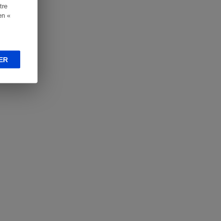
tre
en «
ER