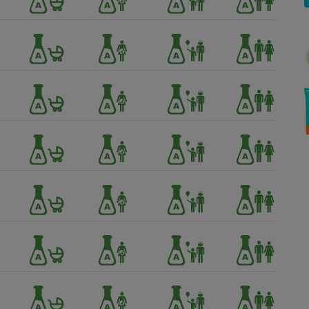
Électricité - Gaz
Appareil photo
numérique
Four encastrable
Lessive
Aspirateur