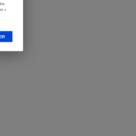
tre
en «
ER