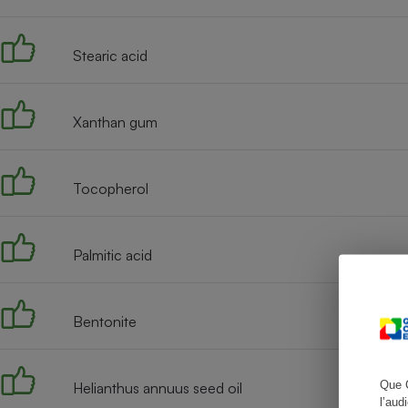
Stearic acid
Cafetière à expresso
Xanthan gum
Tocopherol
Palmitic acid
Robot ménager
Bentonite
Que 
Helianthus annuus seed oil
l’aud