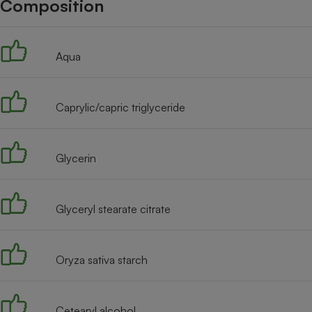
Composition
Internet
Gros électroménager
Téléphonie
Aqua
Petit électroménager 
Complément
alimentaire
Mutuelle
Assurance emprunteu
Caprylic/capric triglyceride
Glycerin
Matelas
Champa
boutei
Banque 
Glyceryl stearate citrate
Téléviseur
Antimoustique
Lave-linge
Oryza sativa starch
Cetearyl alcohol