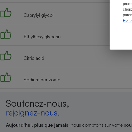
promo
choix
Caprylyl glycol
param
Polit
Ethylhexylglycerin
Citric acid
Sodium benzoate
Soutenez-nous,
rejoignez-nous,
Aujourd'hui, plus que jamais
, nous comptons sur votre sout