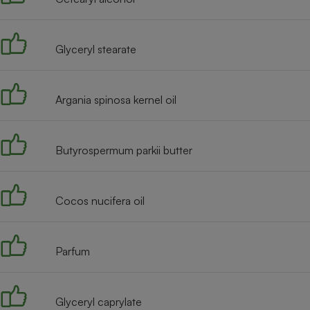
Radiateur électrique
Glyceryl stearate
Téléphone mobile -
Smartphone
Plaque de cuisson à
induction
Argania spinosa kernel oil
Climatiseur -
Butyrospermum parkii butter
Ventilateur
Cocos nucifera oil
Antivirus
Climatiseur -
Ventilateur
Parfum
Glyceryl caprylate