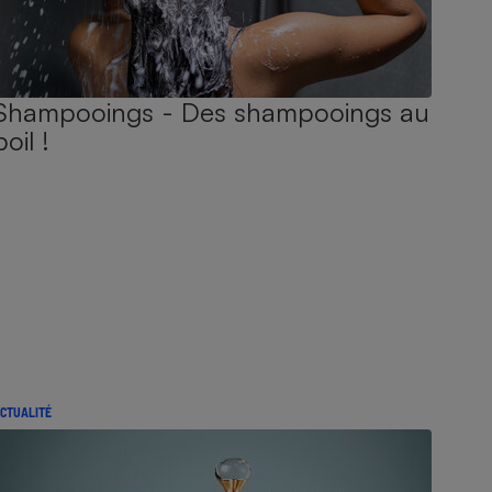
Shampooings - Des shampooings au
poil !
CTUALITÉ