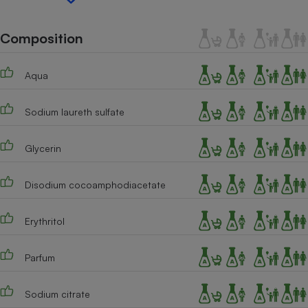
Téléphone mobile -
Smartphone
Plaque de cuisson à
Composition
induction
Aqua
Climatiseur -
Sodium laureth sulfate
Ventilateur
Glycerin
Antivirus
Climatiseur -
Disodium cocoamphodiacetate
Ventilateur
Erythritol
Parfum
Sodium citrate