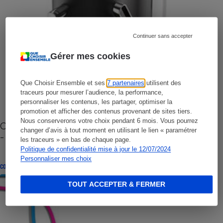
Continuer sans accepter
Gérer mes cookies
Que Choisir Ensemble et ses
7 partenaires
utilisent des
traceurs pour mesurer l’audience, la performance,
personnaliser les contenus, les partager, optimiser la
promotion et afficher des contenus provenant de sites tiers.
Nous conserverons votre choix pendant 6 mois. Vous pourrez
Cafetière à capsules zéro déchet CoffeeB (vidéo)
changer d’avis à tout moment en utilisant le lien « paramétrer
- Premières impressions
les traceurs » en bas de chaque page.
Politique de confidentialité mise à jour le 12/07/2024
Personnaliser mes choix
CONSEILS
TOUT ACCEPTER & FERMER