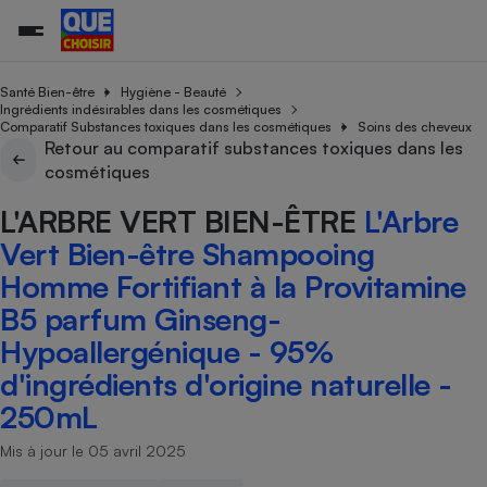
Santé Bien-être
Hygiène - Beauté
Ingrédients indésirables dans les cosmétiques
Comparatif Substances toxiques dans les cosmétiques
Soins des cheveux
Retour au comparatif substances toxiques dans les
Additifs a
Comparate
Comparatif
Comparateu
Comparatif
Comparateu
Comparatif
Comparati
Substances
Toutes les actualités
Tous les services
Tous nos combats
L’association
Organismes de défense 
Train
cosmétiques
supermarc
cosmétiqu
Comparateu
Achat - Vente - Travaux
Démarche administrative
Enquêtes
Nos actions
Nos missions
Système judiciaire
Transport aérien
gratuit
L'ARBRE VERT BIEN-ÊTRE
L'Arbre
Copropriété
Famille
Guides d'achat
Nos grandes victoires
Notre méthodologie
Vert Bien-être Shampooing
Location
Senior
Comparateu
Comparate
Comparati
Comparatif
Comparate
Comparatif
Comparatif
Conseils
Les billets de la présidente
Notre financement
Homme Fortifiant à la Provitamine
supermarc
électrique
Service marchand
Magasin - Grande surfac
Sport
Soumettre un litige
Brèves
Nos associations locales
Nos partenaires
B5 parfum Ginseng-
Air
Marketing - Fidélisation
Vacances - Tourisme
Lettres types
Nous rejoindre
Nous rejoindre
Hypoallergénique - 95%
Déchet
Méthode de vente - Abu
Rencontrer une association locale
Comparate
Comparatif
Comparatif
Comparatif
Comparatif
En savoir plus sur Que Choisir Ensemble
d'ingrédients d'origine naturelle -
Eau
s
Agriculture
Achat - Vente - Location
250mL
Energie
Nutrition
Assurance auto
Mis à jour le 05 avril 2025
-nous ?
Produit alimentaire
Carburant
Comparati
Comparati
Comparati
Comparate