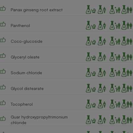
Cafetière à expressos
Panax ginseng root extract
Panthenol
Coco-glucoside
Glyceryl oleate
Robot ménager
Sodium chloride
Glycol distearate
Tocopherol
Guar hydroxypropyltrimonium
chloride