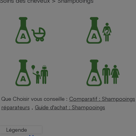
Soins des cheveux
>
Shampooings
Petit électroménager - U
Complément
alimentaire
Mutuelle
Assurance emprunteur
Matelas
Champagne
bouteille
Banque en 
Téléviseur
Antimoustique
Lave-linge
Que Choisir vous conseille :
Comparatif : Shampooings
,
réparateurs
Guide d'achat : Shampooings
Radiateur électrique
Légende