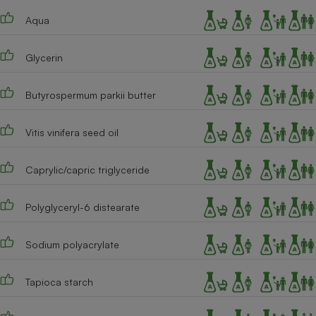
Téléphone mobile -
Smartphone
Aqua
Plaque de cuisson à
induction
Glycerin
Butyrospermum parkii butter
Climatiseur -
Ventilateur
Vitis vinifera seed oil
Antivirus
Caprylic/capric triglyceride
Climatiseur -
Ventilateur
Polyglyceryl-6 distearate
Sodium polyacrylate
Tapioca starch