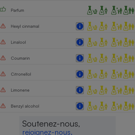
Parfum
Hexyl cinnamal
Linalool
Coumarin
Citronellol
Limonene
Benzyl alcohol
Soutenez-nous,
rejoignez-nous,