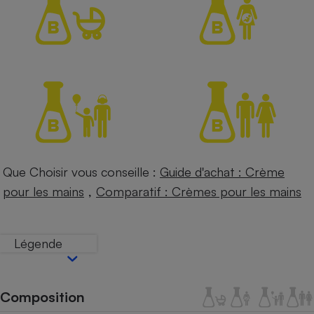
Petit électroménager - U
Complément
alimentaire
Mutuelle
Assurance emprunteur
Matelas
Champagne
bouteille
Banque en 
Que Choisir vous conseille :
Guide d'achat : Crème
Téléviseur
,
pour les mains
Comparatif : Crèmes pour les mains
Antimoustique
Lave-linge
Légende
Radiateur électrique
Composition