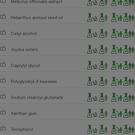
Melilotus officinalis extract
Cafetière à expressos
Helianthus annuus seed oil
Cetyl alcohol
Jojoba esters
Caprylyl glycol
Robot ménager
Polyglyceryl-3 beeswax
Sodium stearoyl glutamate
Xanthan gum
Tocopherol