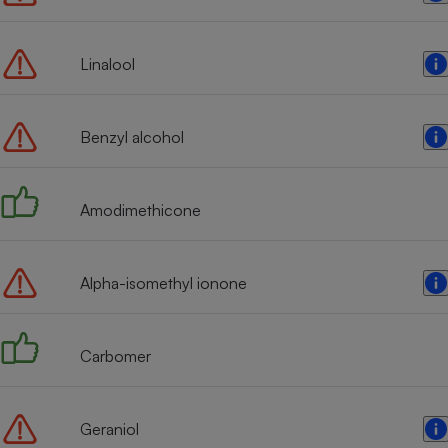
Linalool
Benzyl alcohol
Amodimethicone
Alpha-isomethyl ionone
Carbomer
Geraniol