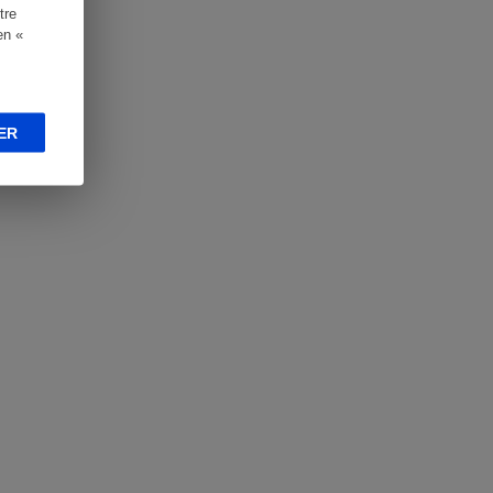
tre
en «
ER