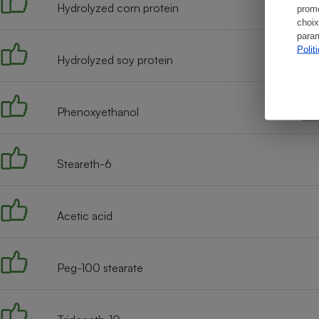
Hydrolyzed corn protein
promo
choix
param
Polit
Hydrolyzed soy protein
Phenoxyethanol
Steareth-6
Acetic acid
Peg-100 stearate