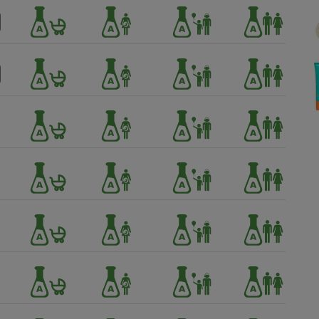
Électricité - Gaz
Appareil photo
numérique
Four encastrable
Lessive
Aspirateur