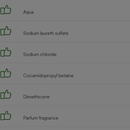
Internet
Aqua
Gros électroménager
Téléphonie
Petit électroménager 
Complément
Sodium laureth sulfate
alimentaire
Mutuelle
Assurance emprunteu
Sodium chloride
Matelas
Cocamidopropyl betaine
Champa
boutei
Banque 
Téléviseur
Dimethicone
Antimoustique
Lave-linge
Parfum fragrance