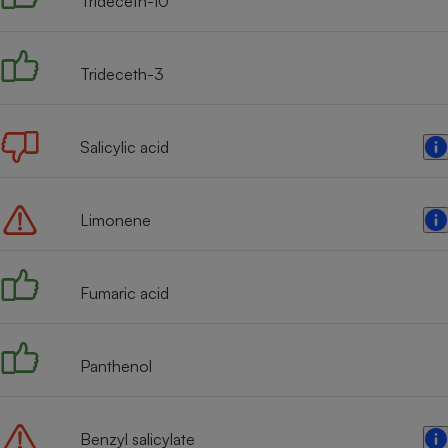
Trideceth-10
Trideceth-3
Salicylic acid
Limonene
Fumaric acid
Panthenol
Benzyl salicylate