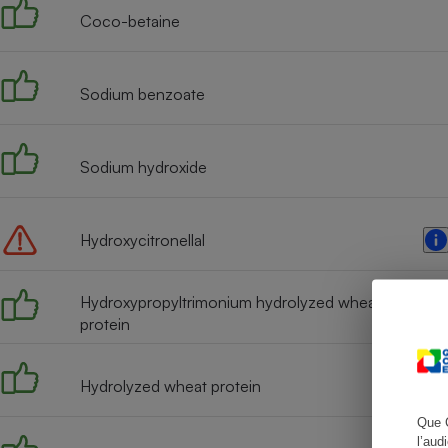
Coco-betaine
Sodium benzoate
Cafetière à expresso
Sodium hydroxide
Hydroxycitronellal
Robot ménager
Hydroxypropyltrimonium hydrolyzed wheat
protein
Hydrolyzed wheat protein
Que 
l’aud