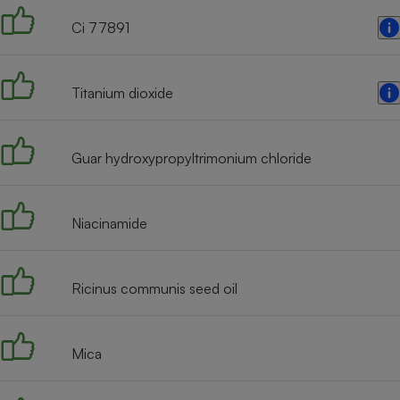
Radiateur électrique
Ci 77891
Téléphone mobile -
Smartphone
Titanium dioxide
Plaque de cuisson à
induction
Guar hydroxypropyltrimonium chloride
Climatiseur -
Ventilateur
Niacinamide
Antivirus
Ricinus communis seed oil
Climatiseur -
Ventilateur
Mica