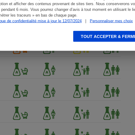
tion et afficher des contenus provenant de sites tiers. Nous conserverons vo
 pendant 6 mois. Vous pourrez changer d’avis à tout moment en utilisant le li
étrer les traceurs » en bas de chaque page.
ique de confidentialité mise à jour le 12/07/2024
|
Personnaliser mes choix
TOUT ACCEPTER & FERM