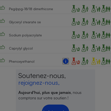
Cafetière à expressos
Peg/ppg-18/18 dimethicone
Glyceryl stearate se
Sodium polyacrylate
Caprylyl glycol
Robot ménager
Phenoxyethanol
Soutenez-nous,
rejoignez-nous,
Aujourd'hui, plus que jamais
, nous
comptons sur votre soutien !