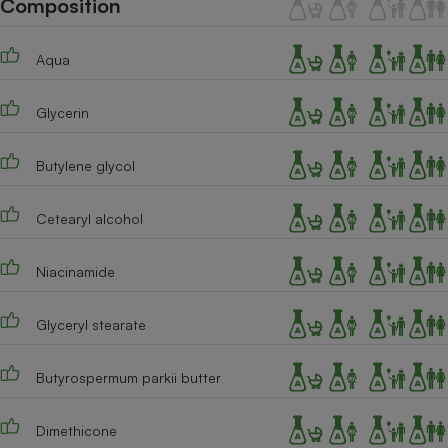
Composition
Téléphone mobile -
Smartphone
Plaque de cuisson à
Aqua
induction
Glycerin
Climatiseur -
Ventilateur
Butylene glycol
Cetearyl alcohol
Antivirus
Climatiseur -
Niacinamide
Ventilateur
Glyceryl stearate
Butyrospermum parkii butter
Dimethicone