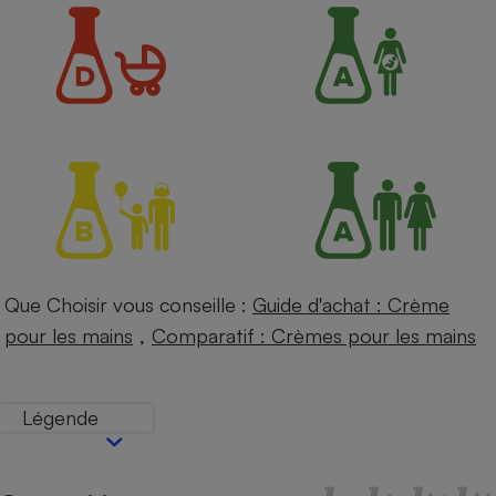
Petit électroménager - U
Complément
alimentaire
Mutuelle
Assurance emprunteur
Matelas
Champagne
bouteille
Banque en 
Téléviseur
Que Choisir vous conseille :
Guide d'achat : Crème
Antimoustique
Lave-linge
,
pour les mains
Comparatif : Crèmes pour les mains
Légende
Radiateur électrique