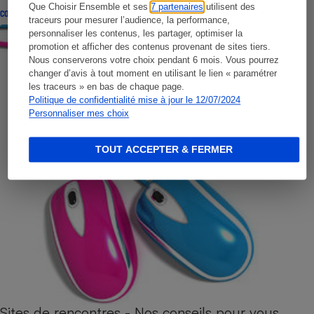
Que Choisir Ensemble et ses
7 partenaires
utilisent des
CONSEILS
traceurs pour mesurer l’audience, la performance,
personnaliser les contenus, les partager, optimiser la
promotion et afficher des contenus provenant de sites tiers.
Nous conserverons votre choix pendant 6 mois. Vous pourrez
changer d’avis à tout moment en utilisant le lien « paramétrer
les traceurs » en bas de chaque page.
Politique de confidentialité mise à jour le 12/07/2024
Personnaliser mes choix
TOUT ACCEPTER & FERMER
Sites de rencontres - Nos conseils pour vous