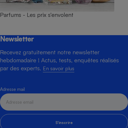
Parfums - Les prix s’envolent
Newsletter
Recevez gratuitement notre newsletter
hebdomadaire ! Actus, tests, enquêtes réalisés
par des experts.
En savoir plus
Adresse mail
S'inscrire