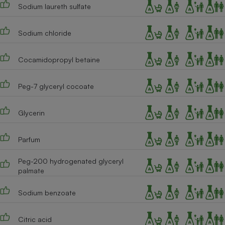
Téléphone mobile -
Sodium laureth sulfate
Smartphone
Plaque de cuisson à
induction
Sodium chloride
Cocamidopropyl betaine
Climatiseur -
Ventilateur
Peg-7 glyceryl cocoate
Glycerin
Antivirus
Climatiseur -
Parfum
Ventilateur
Peg-200 hydrogenated glyceryl
palmate
Sodium benzoate
Citric acid