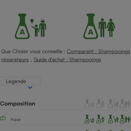
Petit électroménager - U
Complément
alimentaire
Mutuelle
Assurance emprunteur
Que Choisir vous conseille :
Comparatif : Shampooings
Matelas
,
Champagne
réparateurs
Guide d'achat : Shampooings
bouteille
Banque en 
Téléviseur
Légende
Antimoustique
Lave-linge
Composition
Radiateur électrique
Aqua