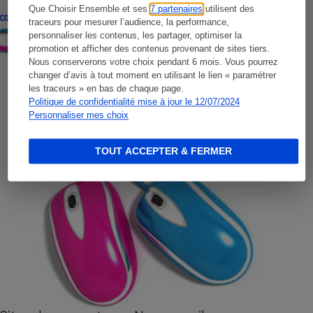
Que Choisir Ensemble et ses
7 partenaires
utilisent des
CONSEILS
traceurs pour mesurer l’audience, la performance,
personnaliser les contenus, les partager, optimiser la
promotion et afficher des contenus provenant de sites tiers.
Nous conserverons votre choix pendant 6 mois. Vous pourrez
changer d’avis à tout moment en utilisant le lien « paramétrer
les traceurs » en bas de chaque page.
Politique de confidentialité mise à jour le 12/07/2024
Personnaliser mes choix
TOUT ACCEPTER & FERMER