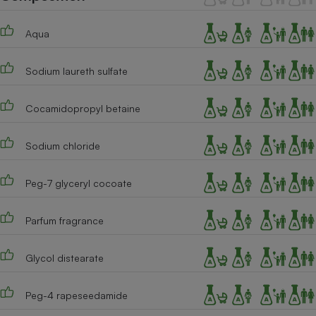
Téléphone mobile -
Smartphone
Plaque de cuisson à
Aqua
induction
Sodium laureth sulfate
Climatiseur -
Cocamidopropyl betaine
Ventilateur
Sodium chloride
Antivirus
Peg-7 glyceryl cocoate
Climatiseur -
Ventilateur
Parfum fragrance
Glycol distearate
Peg-4 rapeseedamide