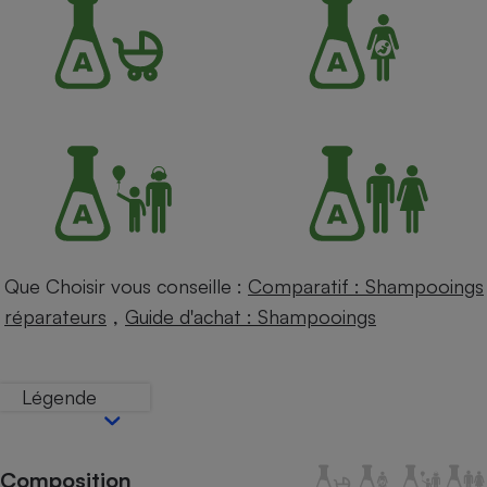
Petit électroménager - U
Complément
alimentaire
Mutuelle
Assurance emprunteur
Matelas
Champagne
bouteille
Banque en 
Téléviseur
Que Choisir vous conseille :
Comparatif : Shampooings
Antimoustique
,
réparateurs
Guide d'achat : Shampooings
Lave-linge
Légende
Radiateur électrique
Composition