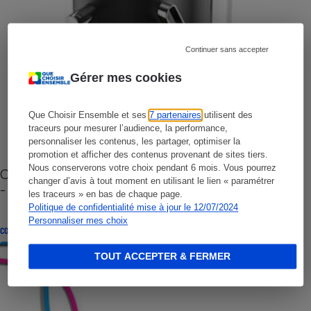
Continuer sans accepter
Gérer mes cookies
Que Choisir Ensemble et ses
7 partenaires
utilisent des
traceurs pour mesurer l’audience, la performance,
personnaliser les contenus, les partager, optimiser la
promotion et afficher des contenus provenant de sites tiers.
Nous conserverons votre choix pendant 6 mois. Vous pourrez
Cafetière à capsules zéro déchet CoffeeB (vidéo)
changer d’avis à tout moment en utilisant le lien « paramétrer
- Premières impressions
les traceurs » en bas de chaque page.
Politique de confidentialité mise à jour le 12/07/2024
Personnaliser mes choix
CONSEILS
TOUT ACCEPTER & FERMER