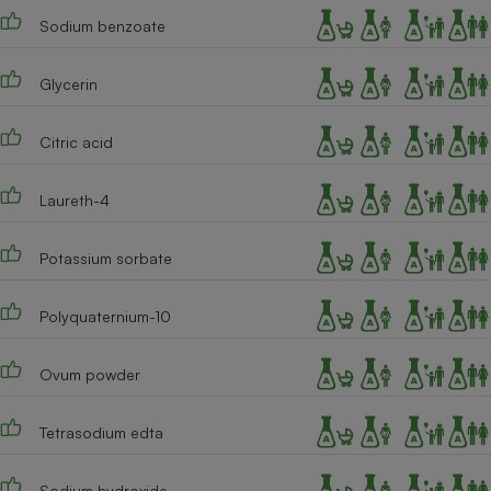
Sodium benzoate
Cafetière à expressos
Glycerin
Citric acid
Laureth-4
Robot ménager
Potassium sorbate
Polyquaternium-10
Ovum powder
Tetrasodium edta
Sodium hydroxide