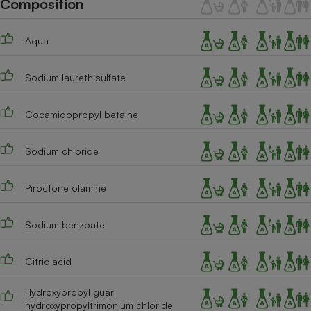
Composition
Téléphone mobile -
Smartphone
Plaque de cuisson à
Aqua
induction
Sodium laureth sulfate
Climatiseur -
Ventilateur
Cocamidopropyl betaine
Sodium chloride
Antivirus
Climatiseur -
Piroctone olamine
Ventilateur
Sodium benzoate
Citric acid
Hydroxypropyl guar
hydroxypropyltrimonium chloride