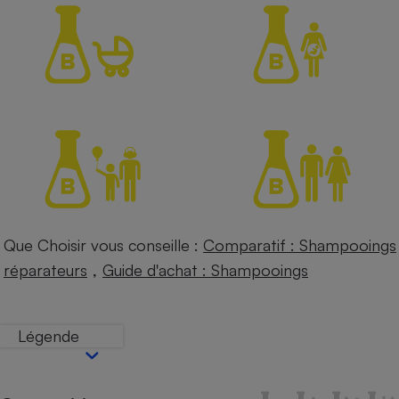
Petit électroménager - U
Complément
alimentaire
Mutuelle
Assurance emprunteur
Matelas
Champagne
bouteille
Banque en 
Téléviseur
Que Choisir vous conseille :
Comparatif : Shampooings
Antimoustique
Lave-linge
,
réparateurs
Guide d'achat : Shampooings
Légende
Radiateur électrique