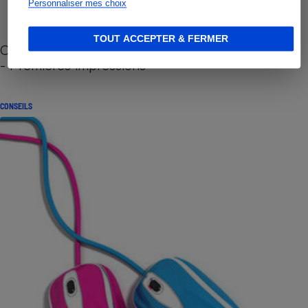
Personnaliser mes choix
TOUT ACCEPTER & FERMER
Cafetière à capsules zéro déchet CoffeeB (vidéo)
- Premières impressions
CONSEILS