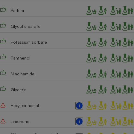
Cafetière à expressos
Parfum
Glycol stearate
Potassium sorbate
Panthenol
Robot ménager
Niacinamide
Glycerin
Hexyl cinnamal
Limonene