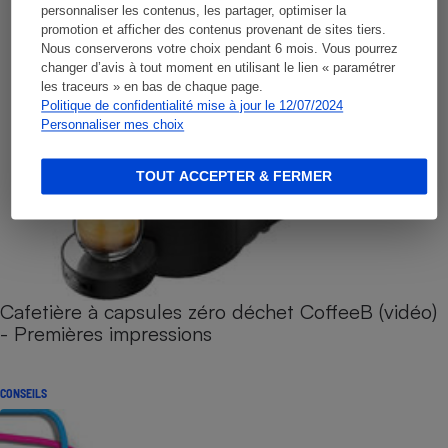
personnaliser les contenus, les partager, optimiser la
promotion et afficher des contenus provenant de sites tiers.
Nous conserverons votre choix pendant 6 mois. Vous pourrez
changer d’avis à tout moment en utilisant le lien « paramétrer
les traceurs » en bas de chaque page.
Politique de confidentialité mise à jour le 12/07/2024
Personnaliser mes choix
TOUT ACCEPTER & FERMER
Cafetière à capsules zéro déchet CoffeeB (vidéo)
- Premières impressions
CONSEILS