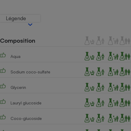
Téléphone mobile -
Smartphone
Plaque de cuisson à
Légende
induction
Composition
Climatiseur -
Ventilateur
Aqua
Antivirus
Sodium coco-sulfate
Climatiseur -
Ventilateur
Glycerin
Lauryl glucoside
Coco-glucoside