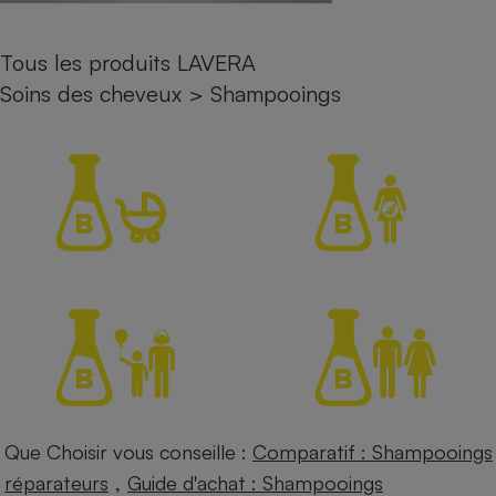
Petit électroménager - U
Complément
Tous les produits LAVERA
alimentaire
Mutuelle
Soins des cheveux
>
Shampooings
Assurance emprunteur
Matelas
Champagne
bouteille
Banque en 
Téléviseur
Antimoustique
Lave-linge
Radiateur électrique
Que Choisir vous conseille :
Comparatif : Shampooings
,
réparateurs
Guide d'achat : Shampooings