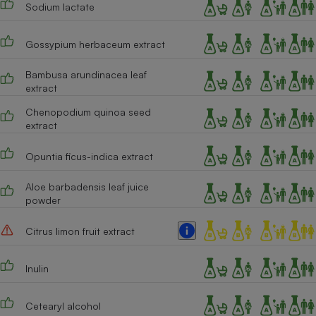
Sodium lactate
Cafetière à expressos
Gossypium herbaceum extract
Bambusa arundinacea leaf
extract
Chenopodium quinoa seed
extract
Opuntia ficus-indica extract
Robot ménager
Aloe barbadensis leaf juice
powder
Citrus limon fruit extract
Inulin
Cetearyl alcohol