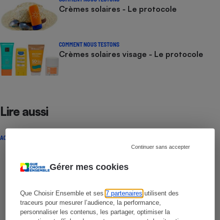
Crèmes solaires - Le protocole
COMMENT NOUS TESTONS
Crèmes solaires visage - Le protocole
Lire aussi
ACTUALITÉ
Continuer sans accepter
Gérer mes cookies
Que Choisir Ensemble et ses
7 partenaires
utilisent des
traceurs pour mesurer l’audience, la performance,
personnaliser les contenus, les partager, optimiser la