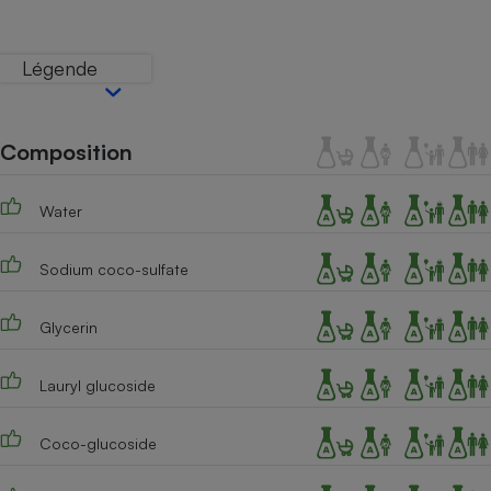
Téléphone mobile -
Smartphone
Plaque de cuisson à
Légende
induction
Composition
Climatiseur -
Ventilateur
Water
Antivirus
Sodium coco-sulfate
Climatiseur -
Ventilateur
Glycerin
Lauryl glucoside
Coco-glucoside