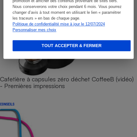
promotion et afficher des contenus provenant de sites tiers.
Nous conserverons votre choix pendant 6 mois. Vous pourrez
changer d’avis à tout moment en utilisant le lien « paramétrer
les traceurs » en bas de chaque page.
Politique de confidentialité mise à jour le 12/07/2024
Personnaliser mes choix
TOUT ACCEPTER & FERMER
Cafetière à capsules zéro déchet CoffeeB (vidéo)
- Premières impressions
CONSEILS