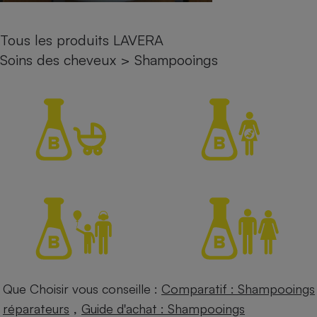
Petit électroménager - U
Complément
Tous les produits LAVERA
alimentaire
Mutuelle
Soins des cheveux
>
Shampooings
Assurance emprunteur
Matelas
Champagne
bouteille
Banque en 
Téléviseur
Antimoustique
Lave-linge
Radiateur électrique
Que Choisir vous conseille :
Comparatif : Shampooings
,
réparateurs
Guide d'achat : Shampooings