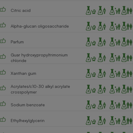
Cafetière à expressos
Citric acid
Alpha-glucan oligosaccharide
Parfum
Guar hydroxypropyltrimonium
chloride
Robot ménager
Xanthan gum
Acrylates/c10-30 alkyl acrylate
crosspolymer
Sodium benzoate
Ethylhexylglycerin