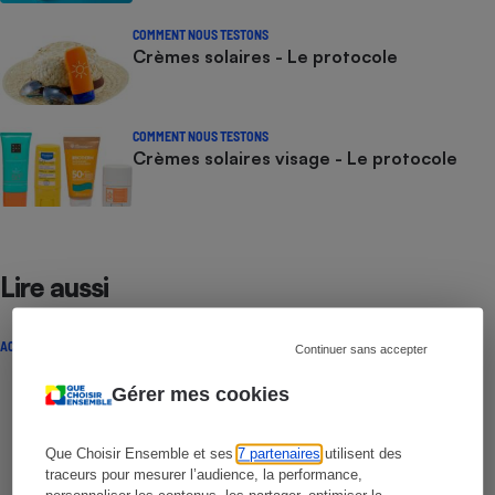
COMMENT NOUS TESTONS
Crèmes solaires - Le protocole
COMMENT NOUS TESTONS
Crèmes solaires visage - Le protocole
Lire aussi
ACTUALITÉ
Continuer sans accepter
Gérer mes cookies
Que Choisir Ensemble et ses
7 partenaires
utilisent des
traceurs pour mesurer l’audience, la performance,