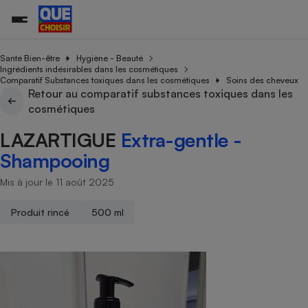
Santé Bien-être
Hygiène - Beauté
Ingrédients indésirables dans les cosmétiques
Comparatif Substances toxiques dans les cosmétiques
Soins des cheveux
Retour au comparatif substances toxiques dans les
Additifs a
Comparate
Comparatif
Comparateu
Comparatif
Comparateu
Comparatif
Comparati
Substances
Toutes les actualités
Tous les services
Tous nos combats
L’association
Organismes de défense 
Train
cosmétiques
supermarc
cosmétiqu
Comparateu
Achat - Vente - Travaux
Démarche administrative
Enquêtes
Nos actions
Nos missions
Système judiciaire
Transport aérien
gratuit
LAZARTIGUE
Extra-gentle -
Copropriété
Famille
Guides d'achat
Nos grandes victoires
Notre méthodologie
Shampooing
Location
Senior
Comparateu
Comparate
Comparati
Comparatif
Comparate
Comparatif
Comparatif
Conseils
Les billets de la présidente
Notre financement
supermarc
électrique
Mis à jour le 11 août 2025
Service marchand
Magasin - Grande surfac
Sport
Soumettre un litige
Brèves
Nos associations locales
Nos partenaires
Air
Marketing - Fidélisation
Vacances - Tourisme
Lettres types
Produit rincé
500 ml
Nous rejoindre
Nous rejoindre
Déchet
Méthode de vente - Abu
Rencontrer une association locale
Comparate
Comparatif
Comparatif
Comparatif
Comparatif
En savoir plus sur Que Choisir Ensemble
Eau
s
Agriculture
Achat - Vente - Location
Energie
Nutrition
Assurance auto
-nous ?
Produit alimentaire
Carburant
Comparati
Comparati
Comparati
Comparate