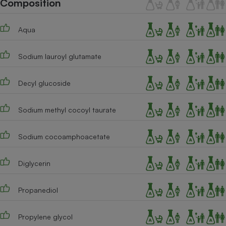
Composition
Téléphone mobile -
Smartphone
Plaque de cuisson à
Aqua
induction
Sodium lauroyl glutamate
Climatiseur -
Ventilateur
Decyl glucoside
Sodium methyl cocoyl taurate
Antivirus
Climatiseur -
Sodium cocoamphoacetate
Ventilateur
Diglycerin
Propanediol
Propylene glycol