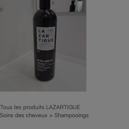
pression
Choisir son fioul
Assurance
Sécurité - Hygiène
Circulation routière
Choisir son pellet
Crédit immobilier
Banque - Crédit
Contrôle technique - Rép
Comparateur assurance emprunteur
Maison de retraite
Epargne - Fiscalité
Comparateu
Pièce détachée
Energie Moins Chère Ensemble
Comparatif réfrigérateur
Comparatif casque audio
Comparatif tondeuse ro
Moto
Comparatif plaque à indu
Comparatif barre de son
Comparatif poêle à gran
Supermarché - Drive
Comparatif hotte aspira
Comparatif imprimante m
Comparatif radiateur éle
Électricité - Gaz
Hygiène - Beauté
Comparatif climatiseur m
Comparatif ordinateur p
Tous les comparateurs
Maladie - Médecine - Mé
Comparatif aspirateur bal
Comparatif ultrabook
Aménagement
Toutes les cartes interactives
Système de santé - Com
Comparatif aspirateur tr
Comparatif tablette tacti
Supermarché - Drive
Bricolage - Jardinage
Retraite
Comparatif cafetière au
Chauffage
Speedtest - Testez le débit de votre
Mutuelle
Comparatif robot cuiseu
Image et son
Produit d'entretien
connexion Internet
Tous les produits LAZARTIGUE
Comparatif centrale vap
Comparateur auto
Informatique
Sécurité domestique
Soins des cheveux
>
Shampooings
Internet
Gros électroménager
Téléphonie