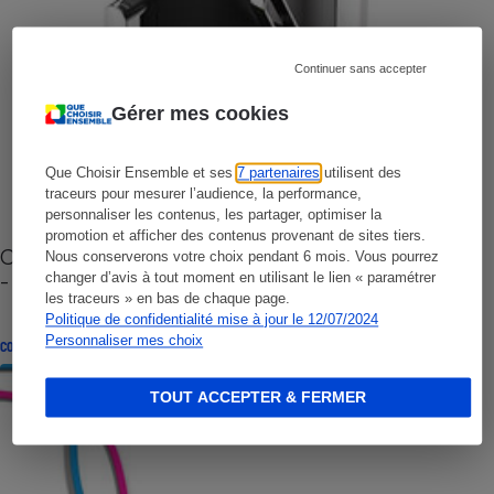
Continuer sans accepter
Gérer mes cookies
Que Choisir Ensemble et ses
7 partenaires
utilisent des
traceurs pour mesurer l’audience, la performance,
personnaliser les contenus, les partager, optimiser la
promotion et afficher des contenus provenant de sites tiers.
Cafetière à capsules zéro déchet CoffeeB (vidéo)
Nous conserverons votre choix pendant 6 mois. Vous pourrez
- Premières impressions
changer d’avis à tout moment en utilisant le lien « paramétrer
les traceurs » en bas de chaque page.
Politique de confidentialité mise à jour le 12/07/2024
Personnaliser mes choix
CONSEILS
TOUT ACCEPTER & FERMER