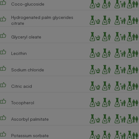
Coco-glucoside
Cafetière à expressos
Hydrogenated palm glycerides
citrate
Glyceryl oleate
Lecithin
Sodium chloride
Robot ménager
Citric acid
Tocopherol
Ascorbyl palmitate
Potassium sorbate