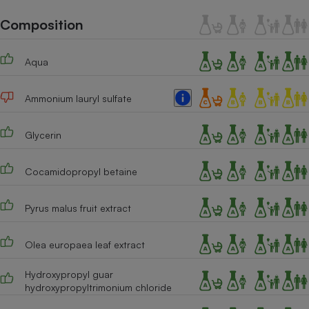
Téléphone mobile -
Smartphone
Composition
Plaque de cuisson à
induction
Aqua
Ammonium lauryl sulfate
Climatiseur -
Ventilateur
Glycerin
Antivirus
Cocamidopropyl betaine
Climatiseur -
Ventilateur
Pyrus malus fruit extract
Olea europaea leaf extract
Hydroxypropyl guar
hydroxypropyltrimonium chloride