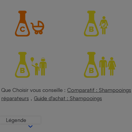
Petit électroménager - U
Complément
alimentaire
Mutuelle
Assurance emprunteur
Matelas
Champagne
bouteille
Banque en 
Téléviseur
Antimoustique
Lave-linge
Que Choisir vous conseille :
Comparatif : Shampooings
,
réparateurs
Guide d'achat : Shampooings
Radiateur électrique
Légende