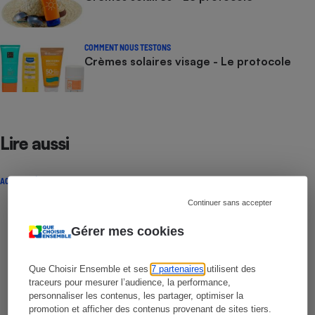
COMMENT NOUS TESTONS
Crèmes solaires visage - Le protocole
Lire aussi
ACTUALITÉ
Continuer sans accepter
Gérer mes cookies
Que Choisir Ensemble et ses
7 partenaires
utilisent des
traceurs pour mesurer l’audience, la performance,
personnaliser les contenus, les partager, optimiser la
promotion et afficher des contenus provenant de sites tiers.