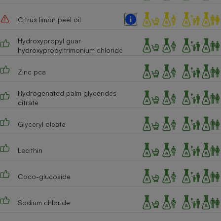
Cafetière à expressos
Citrus limon peel oil
Hydroxypropyl guar
hydroxypropyltrimonium chloride
Zinc pca
Hydrogenated palm glycerides
citrate
Robot ménager
Glyceryl oleate
Lecithin
Coco-glucoside
Sodium chloride