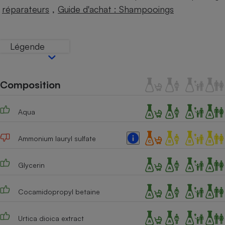
Téléphone mobile -
,
réparateurs
Guide d'achat : Shampooings
Smartphone
Plaque de cuisson à
induction
Légende
Climatiseur -
Ventilateur
Composition
Aqua
Antivirus
Climatiseur -
Ammonium lauryl sulfate
Ventilateur
Glycerin
Cocamidopropyl betaine
Urtica dioica extract