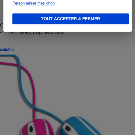
Personnaliser mes choix
TOUT ACCEPTER & FERMER
Cafetière à capsules zéro déchet CoffeeB (vidéo)
- Premières impressions
CONSEILS