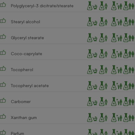
Polyglyceryl-3 dicitrate/stearate
Cafetière à expressos
Stearyl alcohol
Glyceryl stearate
Coco-caprylate
Tocopherol
Robot ménager
Tocopheryl acetate
Carbomer
Xanthan gum
Parfum