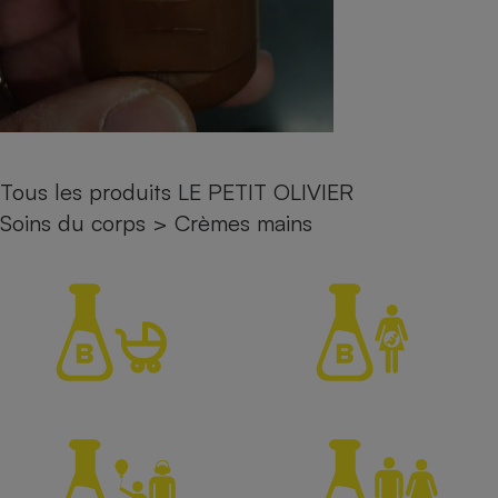
Petit électroménager - U
Complément
alimentaire
Mutuelle
Assurance emprunteur
Tous les produits LE PETIT OLIVIER
Matelas
Soins du corps
>
Crèmes mains
Champagne
bouteille
Banque en 
Téléviseur
Antimoustique
Lave-linge
Radiateur électrique