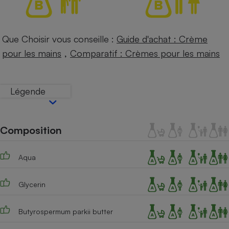
Téléphone mobile -
Smartphone
Plaque de cuisson à
induction
Que Choisir vous conseille :
Guide d'achat : Crème
,
pour les mains
Comparatif : Crèmes pour les mains
Climatiseur -
Ventilateur
Légende
Antivirus
Composition
Climatiseur -
Ventilateur
Aqua
Glycerin
Butyrospermum parkii butter