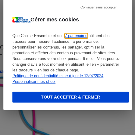
Continuer sans accepter
Gérer mes cookies
Que Choisir Ensemble et ses
7 partenaires
utilisent des
traceurs pour mesurer l’audience, la performance,
Cafetière à capsules zéro déchet CoffeeB (vidéo)
personnaliser les contenus, les partager, optimiser la
- Premières impressions
promotion et afficher des contenus provenant de sites tiers.
Nous conserverons votre choix pendant 6 mois. Vous pourrez
changer d’avis à tout moment en utilisant le lien « paramétrer
les traceurs » en bas de chaque page.
CONSEILS
Politique de confidentialité mise à jour le 12/07/2024
Personnaliser mes choix
TOUT ACCEPTER & FERMER