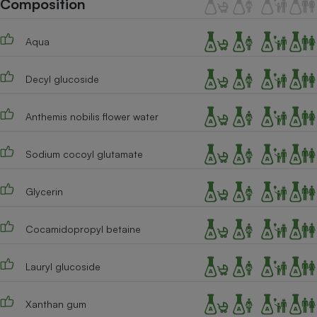
Composition
Téléphone mobile -
Smartphone
Plaque de cuisson à
Aqua
induction
Decyl glucoside
Climatiseur -
Ventilateur
Anthemis nobilis flower water
Sodium cocoyl glutamate
Antivirus
Climatiseur -
Glycerin
Ventilateur
Cocamidopropyl betaine
Lauryl glucoside
Xanthan gum