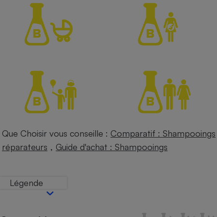
Petit électroménager - U
Complément
alimentaire
Mutuelle
Assurance emprunteur
Matelas
Champagne
bouteille
Banque en 
Téléviseur
Que Choisir vous conseille :
Comparatif : Shampooings
Antimoustique
Lave-linge
,
réparateurs
Guide d'achat : Shampooings
Légende
Radiateur électrique