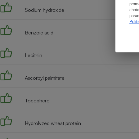
promo
Sodium hydroxide
choix
param
Polit
Benzoic acid
Lecithin
Ascorbyl palmitate
Tocopherol
Hydrolyzed wheat protein