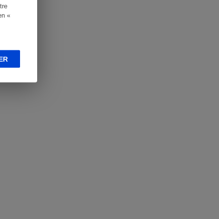
tre
en «
ER