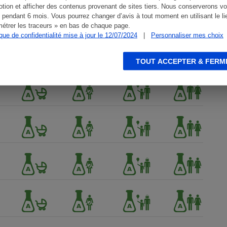
tion et afficher des contenus provenant de sites tiers. Nous conserverons vo
 pendant 6 mois. Vous pourrez changer d’avis à tout moment en utilisant le li
étrer les traceurs » en bas de chaque page.
ique de confidentialité mise à jour le 12/07/2024
|
Personnaliser mes choix
TOUT ACCEPTER & FERM