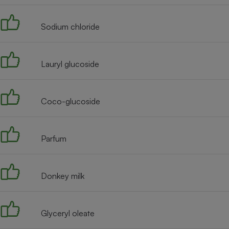
Radiateur électrique
Sodium chloride
Téléphone mobile -
Smartphone
Plaque de cuisson à
induction
Lauryl glucoside
Coco-glucoside
Climatiseur -
Ventilateur
Parfum
Antivirus
Climatiseur -
Ventilateur
Donkey milk
Glyceryl oleate