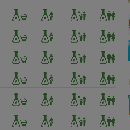
Électricité - Gaz
Appareil photo
numérique
Four encastrable
Lessive
Aspirateur