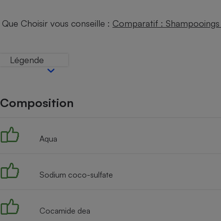
Internet
Que Choisir vous conseille :
Comparatif : Shampooings 
Gros électroménager
Téléphonie
Petit électroménager 
Complément
Légende
alimentaire
Mutuelle
Assurance emprunteu
Composition
Matelas
Champa
boutei
Aqua
Banque 
Téléviseur
Antimoustique
Lave-linge
Sodium coco-sulfate
Cocamide dea