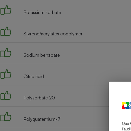
Potassium sorbate
Cafetière à expresso
Styrene/acrylates copolymer
Sodium benzoate
Citric acid
Robot ménager
Polysorbate 20
Polyquaternium-7
Que 
l’aud