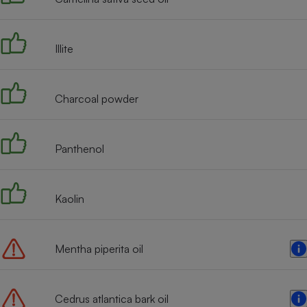
Radiateur électrique
Illite
Téléphone mobile -
Smartphone
Plaque de cuisson à
induction
Charcoal powder
Climatiseur -
Panthenol
Ventilateur
Kaolin
Antivirus
Climatiseur -
Ventilateur
Mentha piperita oil
Cedrus atlantica bark oil