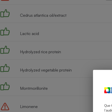
Cedrus atlantica oil/extract
Cafetière à expresso
Lactic acid
Hydrolyzed rice protein
Hydrolyzed vegetable protein
Robot ménager
Montmorillonite
Que 
Limonene
l’aud