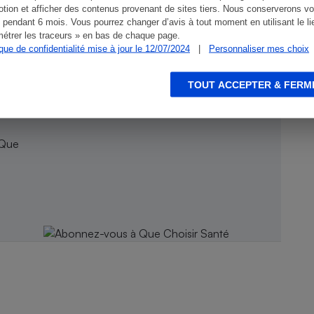
tion et afficher des contenus provenant de sites tiers. Nous conserverons vo
 pendant 6 mois. Vous pourrez changer d’avis à tout moment en utilisant le li
étrer les traceurs » en bas de chaque page.
ique de confidentialité mise à jour le 12/07/2024
|
Personnaliser mes choix
TOUT ACCEPTER & FERM
 Que