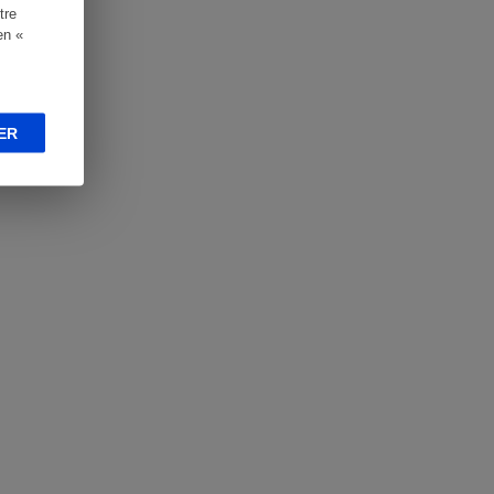
tre
en «
ER