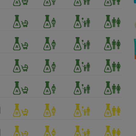
Électricité - Gaz
Appareil photo
numérique
Four encastrable
Lessive
Aspirateur