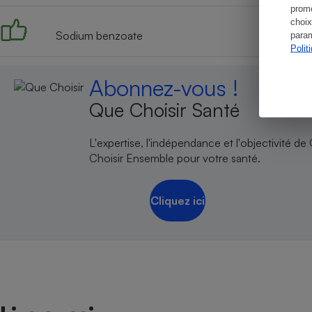
promo
choix
Sodium benzoate
param
Polit
Abonnez-vous !
Que Choisir Santé
L'expertise, l'indépendance et l'objectivité de
Choisir Ensemble pour votre santé.
Cliquez ici