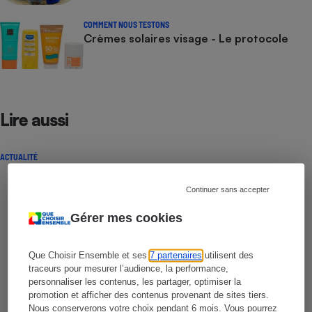
COMMENT NOUS TESTONS
Crèmes solaires visage - Le protocole
Lire aussi
ACTUALITÉ
Continuer sans accepter
Gérer mes cookies
Que Choisir Ensemble et ses
7 partenaires
utilisent des
traceurs pour mesurer l’audience, la performance,
personnaliser les contenus, les partager, optimiser la
promotion et afficher des contenus provenant de sites tiers.
Nous conserverons votre choix pendant 6 mois. Vous pourrez