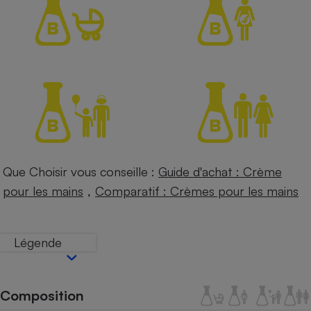
Petit électroménager - U
Complément
alimentaire
Mutuelle
Assurance emprunteur
Matelas
Champagne
bouteille
Banque en 
Que Choisir vous conseille :
Guide d'achat : Crème
Téléviseur
,
pour les mains
Comparatif : Crèmes pour les mains
Antimoustique
Lave-linge
Légende
Radiateur électrique
Composition