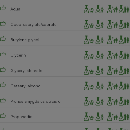
Téléphone mobile -
Smartphone
Aqua
Plaque de cuisson à
induction
Coco-caprylate/caprate
Butylene glycol
Climatiseur -
Ventilateur
Glycerin
Antivirus
Glyceryl stearate
Climatiseur -
Ventilateur
Cetearyl alcohol
Prunus amygdalus dulcis oil
Propanediol