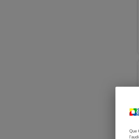
Cafetière à expresso
Robot ménager
Que 
l’aud