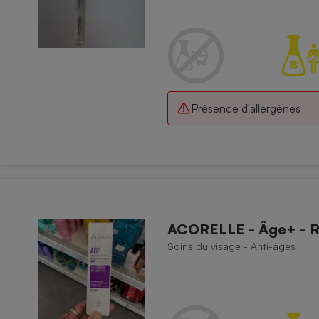
Électricité - Gaz
Appareil photo
numérique
Four encastrable
Présence d'allergènes
Lessive
ACORELLE - Âge+ - 
Aspirateur
Soins du visage - Anti-âges