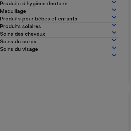
Produits d'hygiène dentaire
Internet
Maquillage
Gros électroménager
Téléphonie
Produits pour bébés et enfants
Produits solaires
Petit électroménager 
Complément
Soins des cheveux
alimentaire
Soins du corps
Mutuelle
Assurance emprunteu
Soins du visage
Matelas
Champa
boutei
Banque 
Téléviseur
Antimoustique
Lave-linge