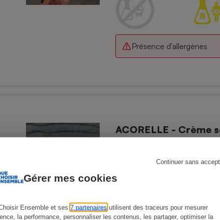
Présence d'allergènes
s
Réfrigérateur
ACORELLE - Crème sol
Produits solaires - Crèmes et lait
Continuer sans accept
Gérer mes cookies
Choisir Ensemble et ses
7 partenaires
utilisent des traceurs pour mesurer
ience, la performance, personnaliser les contenus, les partager, optimiser la