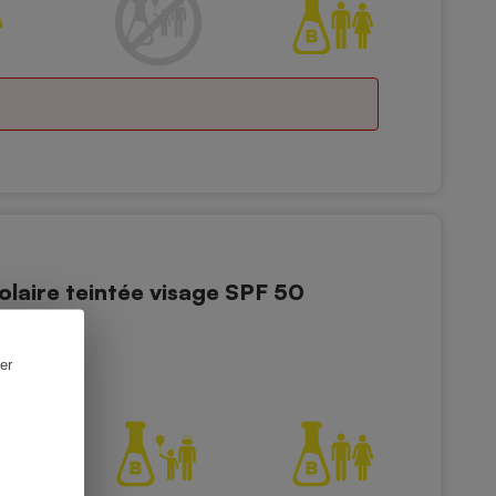
aire teintée visage SPF 50
s solaires
er