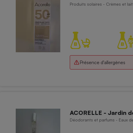
Produits solaires - Crèmes et lait
- Ustensile
Foie gras
Aide auditive
r
Assurance vie
Présence d'allergènes
Poêle à granulés
gne - Comment choisir une
lle de champagne
en ligne
Ordinateur portable
Crème solaire
Lave-vaisselle
ACORELLE - Jardin de
Déodorants et parfums - Eaux de 