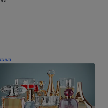
poil !
CTUALITÉ