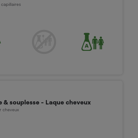
capillaires
e & souplesse - Laque cheveux
r cheveux