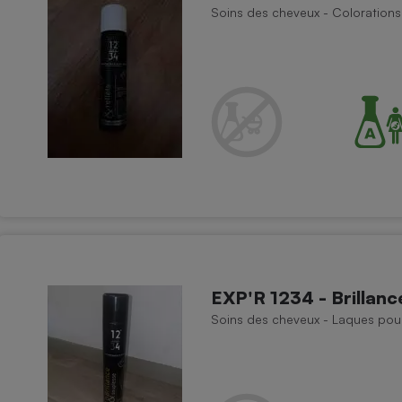
Soins des cheveux - Colorations 
- Ustensile
Foie gras
Aide auditive
r
Assurance vie
Poêle à granulés
gne - Comment choisir une
lle de champagne
en ligne
Ordinateur portable
EXP'R 1234 - Brillanc
Crème solaire
Lave-vaisselle
Soins des cheveux - Laques pou