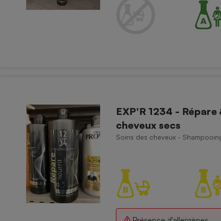
Électricité - Gaz
Appareil photo
numérique
Four encastrable
Lessive
EXP'R 1234 - Répare 
cheveux secs
Soins des cheveux - Shampooin
Aspirateur
Présence d'allergènes