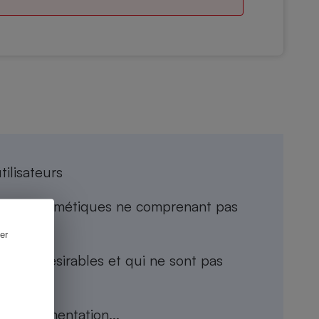
tilisateurs
roduits cosmétiques ne comprenant pas
er
ents indésirables
et qui ne sont pas
la réglementation...