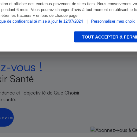
tion et afficher des contenus provenant de sites tiers. Nous conserverons vo
 pendant 6 mois. Vous pourrez changer d’avis à tout moment en utilisant le li
s des pouvoirs publics européens
étrer les traceurs » en bas de chaque page.
ique de confidentialité mise à jour le 12/07/2024
|
Personnaliser mes choix
TOUT ACCEPTER & FERM
-vous !
ir Santé
endance et l'objectivité de Que Choisir
e santé.
uez ici