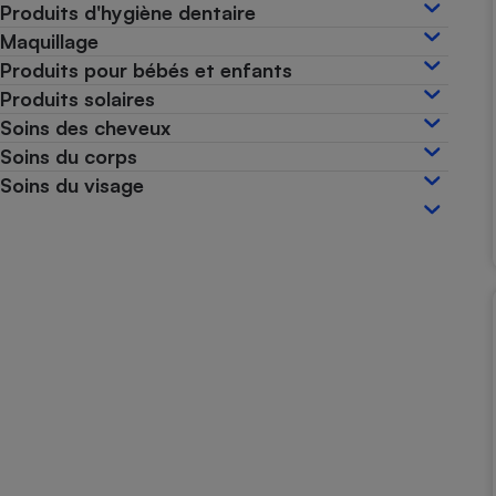
Produits d'hygiène dentaire
Internet
Maquillage
Gros électroménager
Téléphonie
Produits pour bébés et enfants
Produits solaires
Petit électroménager 
Complément
Soins des cheveux
alimentaire
Soins du corps
Mutuelle
Assurance emprunteu
Soins du visage
Matelas
Champa
boutei
Banque 
Téléviseur
Antimoustique
Lave-linge