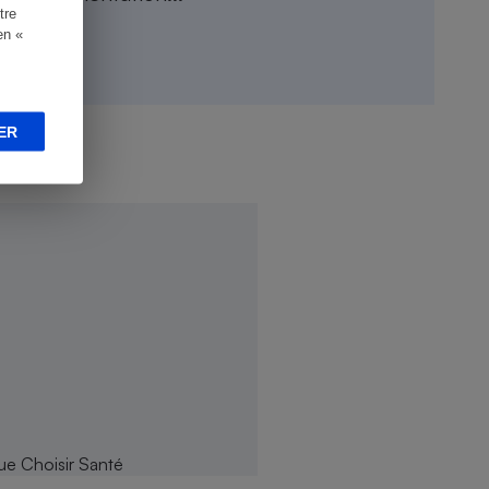
tre
en «
ER