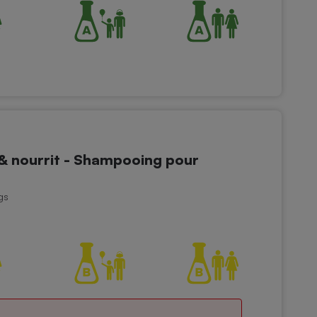
& nourrit - Shampooing pour
gs