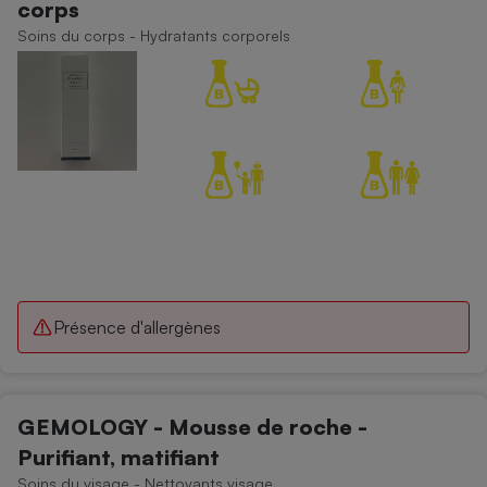
corps
Téléphone mobile -
Smartphone
Soins du corps - Hydratants corporels
Plaque de cuisson à
induction
Climatiseur -
Ventilateur
Antivirus
Climatiseur -
Ventilateur
Présence d'allergènes
GEMOLOGY - Mousse de roche -
Purifiant, matifiant
Soins du visage - Nettoyants visage