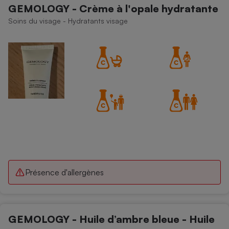
GEMOLOGY - Crème à l'opale hydratante
Petit électroménager - U
Soins du visage - Hydratants visage
Complément
alimentaire
Mutuelle
Assurance emprunteur
Matelas
Champagne
bouteille
Banque en 
Téléviseur
Antimoustique
Lave-linge
Présence d'allergènes
Radiateur électrique
GEMOLOGY - Huile d’ambre bleue - Huile