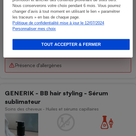
promotion et afficher des contenus provenant de sites tiers.
Nous conserverons votre choix pendant 6 mois. Vous pourrez
changer d’avis à tout moment en utilisant le lien « paramétrer
les traceurs » en bas de chaque page.
Politique de confidentialité mise à jour le 12/07/2024
Personnaliser mes choix
TOUT ACCEPTER & FERMER
Présence d'allergènes
GENERIK - BB hair styling - Sérum
sublimateur
Soins des cheveux - Huiles et sérums capillaires