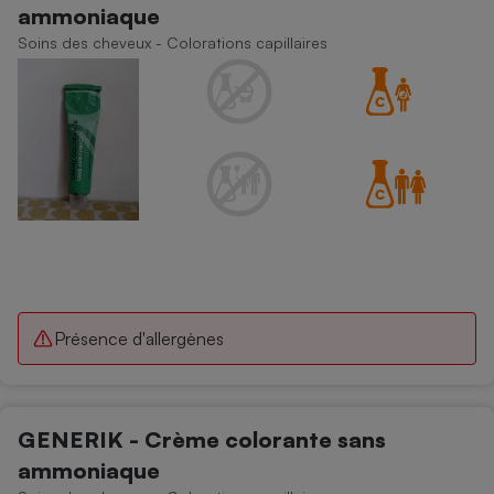
ammoniaque
Petit électroménager - U
Soins des cheveux - Colorations capillaires
Complément
alimentaire
Mutuelle
Assurance emprunteur
Matelas
Champagne
bouteille
Banque en 
Téléviseur
Antimoustique
Lave-linge
Présence d'allergènes
Radiateur électrique
GENERIK - Crème colorante sans
ammoniaque