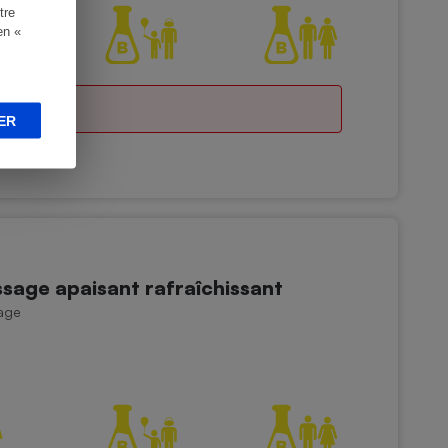
tre
en «
ER
sage apaisant rafraîchissant
age