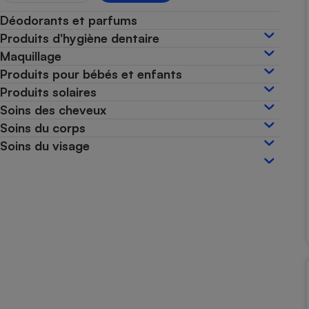
Internet
Déodorants et parfums
Produits d'hygiène dentaire
Gros électroménager
Téléphonie
Maquillage
Petit électroménager 
Produits pour bébés et enfants
Complément
alimentaire
Produits solaires
Mutuelle
Assurance emprunteu
Soins des cheveux
Soins du corps
Soins du visage
Matelas
Champa
boutei
Banque 
Téléviseur
Antimoustique
Lave-linge