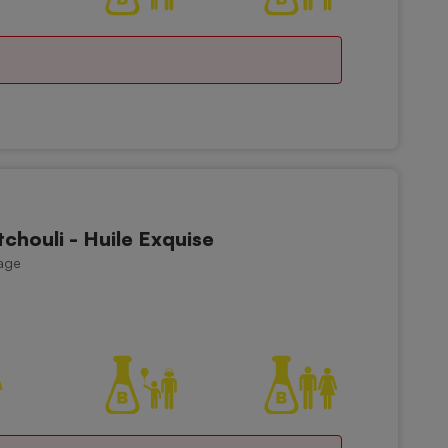
chouli - Huile Exquise
age