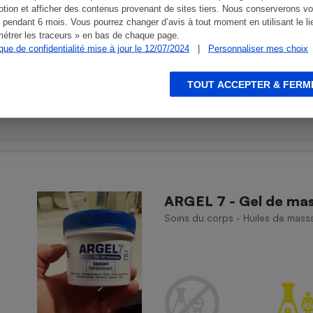
tion et afficher des contenus provenant de sites tiers. Nous conserverons vo
 pendant 6 mois. Vous pourrez changer d’avis à tout moment en utilisant le li
étrer les traceurs » en bas de chaque page.
ique de confidentialité mise à jour le 12/07/2024
|
Personnaliser mes choix
Présence d'allergènes
TOUT ACCEPTER & FERM
ARGEL 7 - Gel de mas
Soins du corps - Huiles de mass