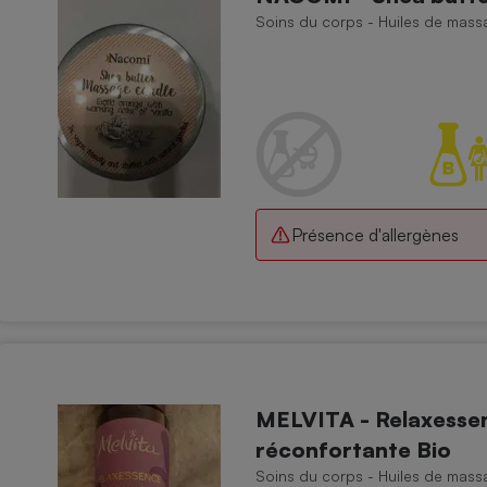
Électricité - Gaz
Soins du corps - Huiles de mass
Appareil photo
numérique
Four encastrable
Lessive
Présence d'allergènes
Aspirateur
MELVITA - Relaxessen
réconfortante Bio
Soins du corps - Huiles de mass