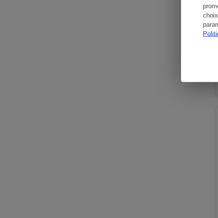
promo
choix
param
Polit