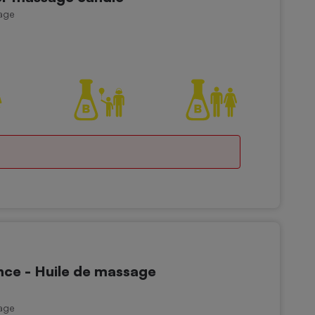
age
ce - Huile de massage
age