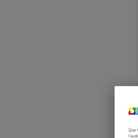
Cafetière à expresso
Robot ménager
Que 
l’aud