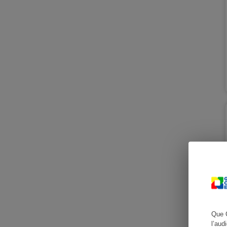
Cafetière à expresso
Robot ménager
Que 
l’aud