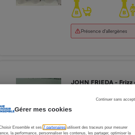
s
Réfrigérateur
Présence d'allergènes
JOHN FRIEDA - Frizz 
Soins des cheveux - Démêlants
Continuer sans accept
Gérer mes cookies
Choisir Ensemble et ses
7 partenaires
utilisent des traceurs pour mesurer
ience, la performance, personnaliser les contenus, les partager, optimiser la