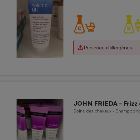
Électricité - Gaz
Appareil photo
numérique
Four encastrable
Présence d'allergènes
Lessive
Aspirateur
JOHN FRIEDA - Frizz
Soins des cheveux - Shampooin