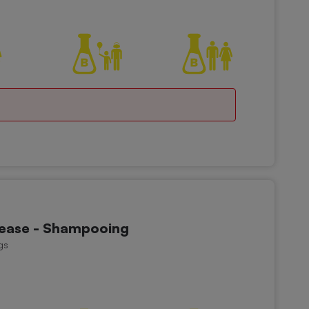
 ease - Shampooing
gs