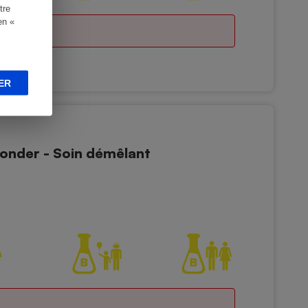
tre
en «
ER
onder - Soin démêlant