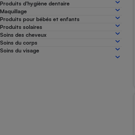
Produits d'hygiène dentaire
Internet
Maquillage
Gros électroménager
Téléphonie
Produits pour bébés et enfants
Produits solaires
Petit électroménager 
Complément
Soins des cheveux
alimentaire
Soins du corps
Mutuelle
Assurance emprunteu
Soins du visage
Matelas
Champa
boutei
Banque 
Téléviseur
Antimoustique
Lave-linge