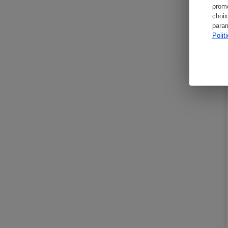
promo
choix
param
Polit