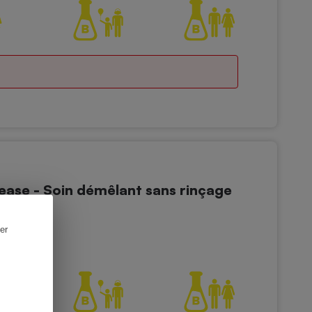
ease - Soin démêlant sans rinçage
er