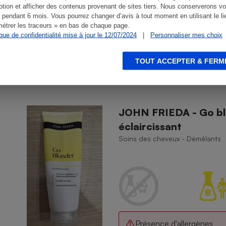
tion et afficher des contenus provenant de sites tiers. Nous conserverons vo
 pendant 6 mois. Vous pourrez changer d’avis à tout moment en utilisant le li
Présence d'allergènes
étrer les traceurs » en bas de chaque page.
ique de confidentialité mise à jour le 12/07/2024
|
Personnaliser mes choix
TOUT ACCEPTER & FERM
JOHN FRIEDA - Go bl
éclaircissant
Soins des cheveux - Démêlants
Présence d'allergènes