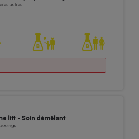
aires autres
 lift - Soin démêlant
mpooings