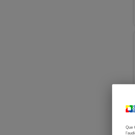
Cafetière à expresso
Robot ménager
Que 
l’aud