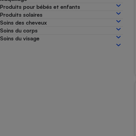
Produits pour bébés et enfants
Internet
Produits solaires
Gros électroménager
Téléphonie
Soins des cheveux
Petit électroménager 
Soins du corps
Complément
alimentaire
Soins du visage
Mutuelle
Assurance emprunteu
Matelas
Champa
boutei
Banque 
Téléviseur
Antimoustique
Lave-linge