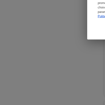
promo
choix
param
Polit