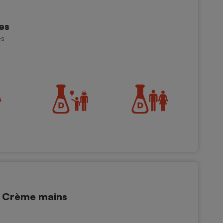
es
es
- Crème mains