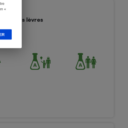
tre
en «
 Soin des lèvres
es
ER