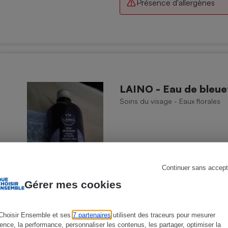
Présence d'allergènes
s
Réfrigérateur
LAINO - Eau de bleuet
Soins du visage - Eaux florales
Continuer sans accept
Gérer mes cookies
Choisir Ensemble et ses
7 partenaires
utilisent des traceurs pour mesurer
ience, la performance, personnaliser les contenus, les partager, optimiser la