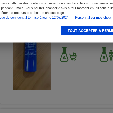
tion et afficher des contenus provenant de sites tiers. Nous conserverons vo
 pendant 6 mois. Vous pourrez changer d’avis à tout moment en utilisant le li
étrer les traceurs » en bas de chaque page.
LAINO - Pro intense -
ique de confidentialité mise à jour le 12/07/2024
|
Personnaliser mes choix
Soins du visage - Baumes à lèvr
TOUT ACCEPTER & FERM