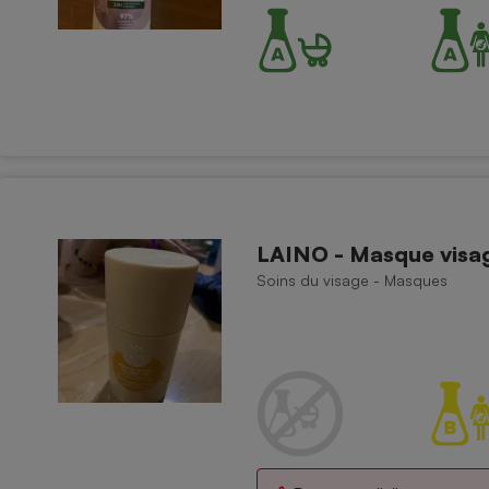
Électricité - Gaz
Appareil photo
numérique
Four encastrable
Lessive
LAINO - Masque visa
Soins du visage - Masques
Aspirateur