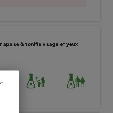
 apaise & tonifie visage et yeux
er