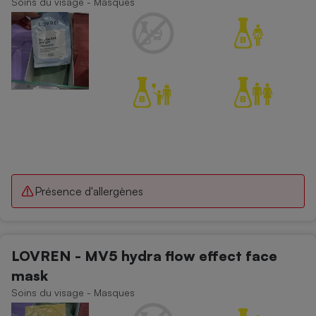
Soins du visage - Masques
Téléphone mobile -
Smartphone
Plaque de cuisson à
induction
Climatiseur -
Ventilateur
Antivirus
Climatiseur -
Présence d'allergènes
Ventilateur
LOVREN - MV5 hydra flow effect face
mask
Soins du visage - Masques