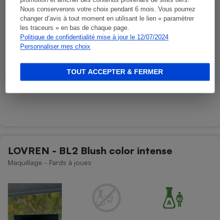
promotion et afficher des contenus provenant de sites tiers.
Nous conserverons votre choix pendant 6 mois. Vous pourrez
changer d’avis à tout moment en utilisant le lien « paramétrer
les traceurs » en bas de chaque page.
Politique de confidentialité mise à jour le 12/07/2024
Personnaliser mes choix
TOUT ACCEPTER & FERMER
LOVREN - BL2 Blush color intense
Maquillage - Fards à joues