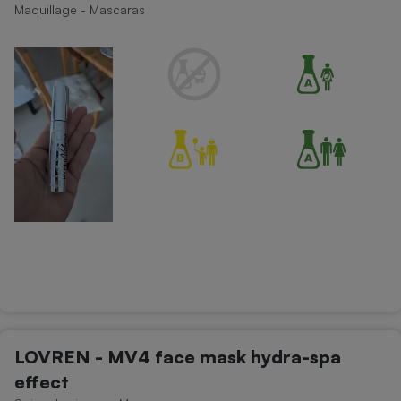
Maquillage - Mascaras
Petit électroménager - U
Complément
alimentaire
Mutuelle
Assurance emprunteur
Matelas
Champagne
bouteille
Banque en 
Téléviseur
Antimoustique
Lave-linge
Radiateur électrique
LOVREN - MV4 face mask hydra-spa
effect