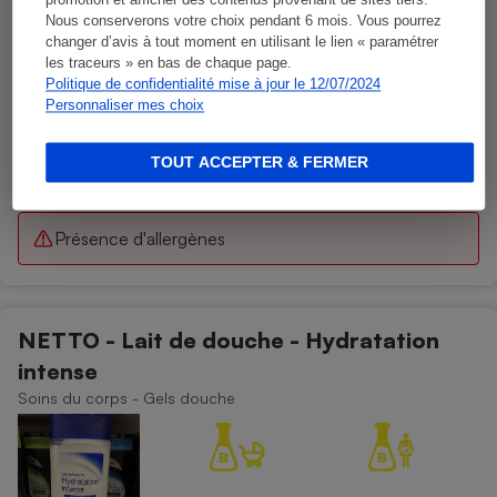
promotion et afficher des contenus provenant de sites tiers.
Nous conserverons votre choix pendant 6 mois. Vous pourrez
changer d’avis à tout moment en utilisant le lien « paramétrer
les traceurs » en bas de chaque page.
Politique de confidentialité mise à jour le 12/07/2024
Personnaliser mes choix
TOUT ACCEPTER & FERMER
Présence d'allergènes
NETTO - Lait de douche - Hydratation
intense
Soins du corps - Gels douche