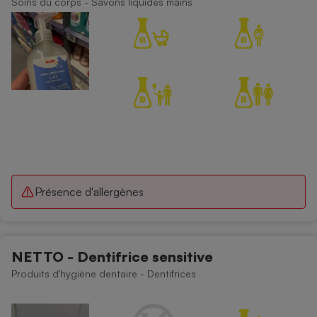
Soins du corps - Savons liquides mains
Téléphone mobile -
Smartphone
Plaque de cuisson à
induction
Climatiseur -
Ventilateur
Antivirus
Climatiseur -
Présence d'allergènes
Ventilateur
NETTO - Dentifrice sensitive
Produits d'hygiène dentaire - Dentifrices