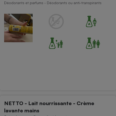
Déodorants et parfums - Déodorants ou anti-transpirants
Petit électroménager - U
Complément
alimentaire
Mutuelle
Assurance emprunteur
Matelas
Champagne
bouteille
Banque en 
Téléviseur
Antimoustique
Lave-linge
Radiateur électrique
NETTO - Lait nourrissante - Crème
lavante mains