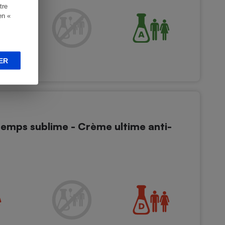
tre
en «
ER
emps sublime - Crème ultime anti-