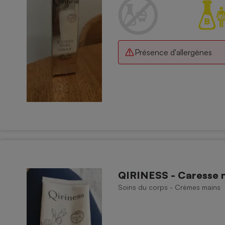
Électricité - Gaz
Appareil photo
numérique
Présence d'allergènes
Four encastrable
Lessive
Aspirateur
QIRINESS - Caresse m
Soins du corps - Crèmes mains