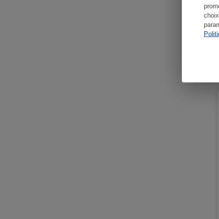
promo
choix
param
Polit