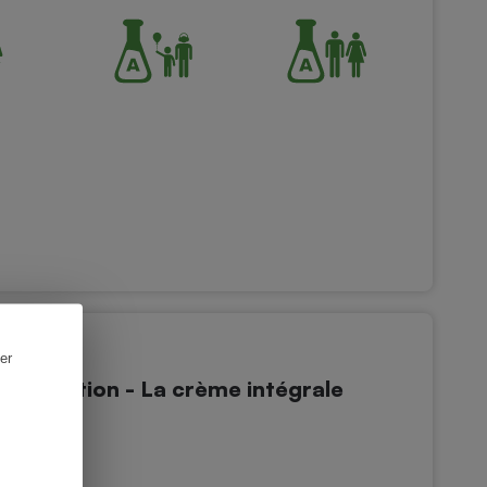
er
'exception - La crème intégrale