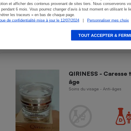
tion et afficher des contenus provenant de sites tiers. Nous conserverons vo
 pendant 6 mois. Vous pourrez changer d’avis à tout moment en utilisant le li
étrer les traceurs » en bas de chaque page.
ique de confidentialité mise à jour le 12/07/2024
|
Personnaliser mes choix
TOUT ACCEPTER & FERM
QIRINESS - Caresse t
âge
Soins du visage - Anti-âges