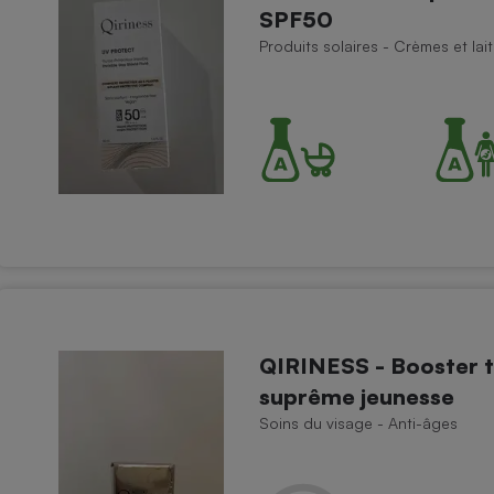
SPF50
Produits solaires - Crèmes et lait
- Ustensile
Foie gras
Aide auditive
r
Assurance vie
Poêle à granulés
gne - Comment choisir une
lle de champagne
en ligne
Ordinateur portable
QIRINESS - Booster 
Crème solaire
Lave-vaisselle
suprême jeunesse
Soins du visage - Anti-âges