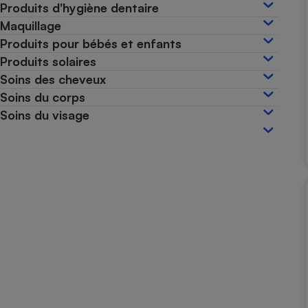
Produits d'hygiène dentaire
Internet
Maquillage
Gros électroménager
Téléphonie
Produits pour bébés et enfants
Produits solaires
Petit électroménager 
Complément
Soins des cheveux
alimentaire
Soins du corps
Mutuelle
Assurance emprunteu
Soins du visage
Matelas
Champa
boutei
Banque 
Téléviseur
Antimoustique
Lave-linge