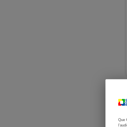
Cafetière à expresso
Robot ménager
Que 
l’aud