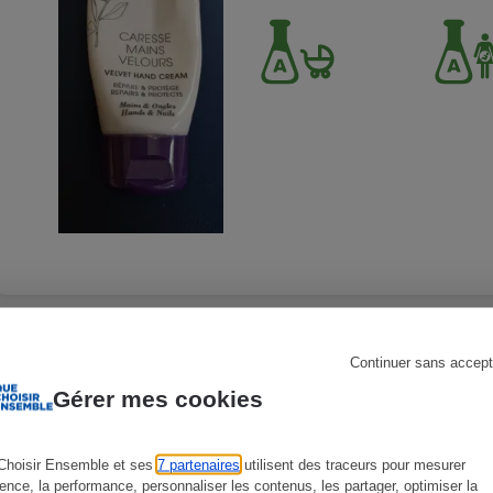
s
Réfrigérateur
Continuer sans accept
QIRINESS - Caresse d
Gérer mes cookies
Soins du visage - Anti-âges
Choisir Ensemble et ses
7 partenaires
utilisent des traceurs pour mesurer
ience, la performance, personnaliser les contenus, les partager, optimiser la