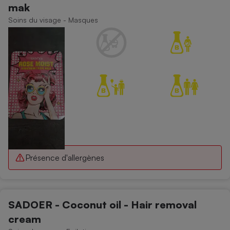
mak
Petit électroménager - U
Soins du visage - Masques
Complément
alimentaire
Mutuelle
Assurance emprunteur
Matelas
Champagne
bouteille
Banque en 
Téléviseur
Antimoustique
Lave-linge
Présence d'allergènes
Radiateur électrique
SADOER - Coconut oil - Hair removal
cream