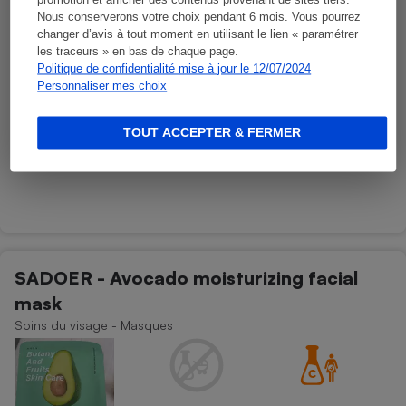
promotion et afficher des contenus provenant de sites tiers.
Nous conserverons votre choix pendant 6 mois. Vous pourrez
changer d’avis à tout moment en utilisant le lien « paramétrer
les traceurs » en bas de chaque page.
Politique de confidentialité mise à jour le 12/07/2024
Personnaliser mes choix
TOUT ACCEPTER & FERMER
SADOER - Avocado moisturizing facial
mask
Soins du visage - Masques