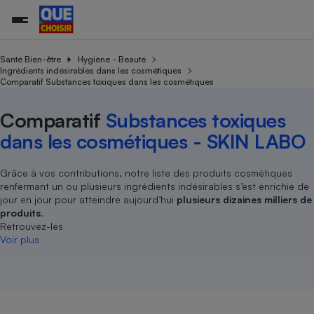
Santé Bien-être
Hygiène - Beauté
Ingrédients indésirables dans les cosmétiques
Comparatif Substances toxiques dans les cosmétiques
Additifs a
Comparate
Comparatif
Comparateu
Comparatif
Comparateu
Comparatif
Comparati
Substances
Toutes les actualités
Tous les services
Tous nos combats
L’association
Organismes de défense 
Train
supermarc
cosmétiqu
Comparatif
Substances toxiques
Comparateu
Achat - Vente - Travaux
Démarche administrative
Enquêtes
Nos actions
Nos missions
Système judiciaire
Transport aérien
gratuit
dans les cosmétiques - SKIN LABO
Copropriété
Famille
Guides d'achat
Nos grandes victoires
Notre méthodologie
Location
Senior
Comparateu
Comparate
Comparati
Comparatif
Comparate
Comparatif
Comparatif
Conseils
Les billets de la présidente
Notre financement
Grâce à vos contributions, notre liste des produits cosmétiques
supermarc
électrique
Service marchand
renfermant un ou plusieurs ingrédients indésirables s’est enrichie de
Magasin - Grande surfac
Sport
Soumettre un litige
Brèves
Nos associations locales
Nos partenaires
jour en jour pour atteindre aujourd’hui
plusieurs dizaines milliers de
Air
Marketing - Fidélisation
Vacances - Tourisme
Lettres types
produits
.
Nous rejoindre
Nous rejoindre
Déchet
Retrouvez-les
Méthode de vente - Abu
Rencontrer une association locale
Comparate
Comparatif
Comparatif
Comparatif
Comparatif
Voir plus
En savoir plus sur Que Choisir Ensemble
Eau
s
Agriculture
Achat - Vente - Location
Energie
Nutrition
Assurance auto
-nous ?
Produit alimentaire
Carburant
Comparati
Comparati
Comparati
Comparate