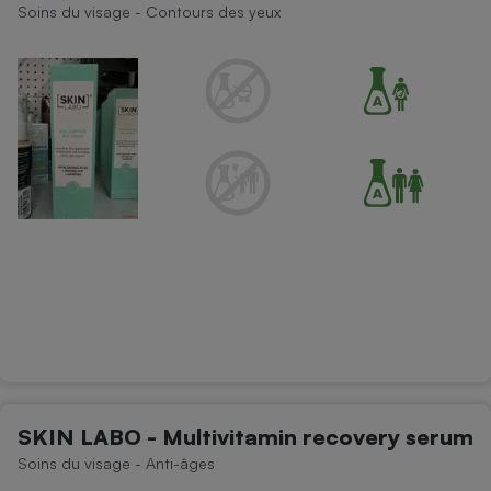
Soins du visage - Contours des yeux
Petit électroménager - U
Complément
alimentaire
Mutuelle
Assurance emprunteur
Matelas
Champagne
bouteille
Banque en 
Téléviseur
Antimoustique
Lave-linge
Radiateur électrique
SKIN LABO - Multivitamin recovery serum
Soins du visage - Anti-âges