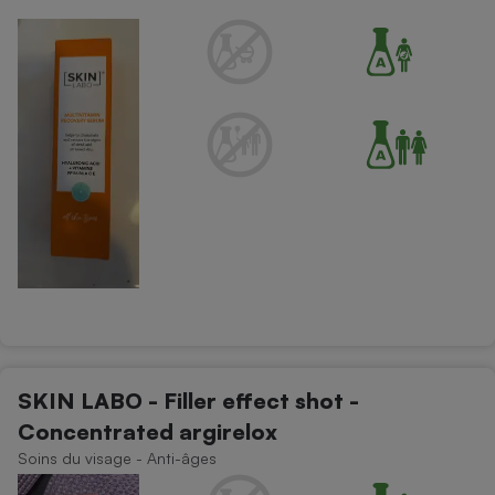
Téléphone mobile -
Smartphone
Plaque de cuisson à
induction
Climatiseur -
Ventilateur
Antivirus
Climatiseur -
Ventilateur
SKIN LABO - Filler effect shot -
Concentrated argirelox
Soins du visage - Anti-âges