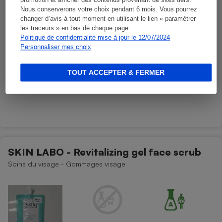
promotion et afficher des contenus provenant de sites tiers.
Nous conserverons votre choix pendant 6 mois. Vous pourrez
changer d’avis à tout moment en utilisant le lien « paramétrer
les traceurs » en bas de chaque page.
Politique de confidentialité mise à jour le 12/07/2024
Personnaliser mes choix
TOUT ACCEPTER & FERMER
SKIN LABO - Revitalizing gel face scrub
Soins du visage - Gommages visage