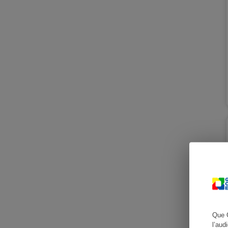
Cafetière à expresso
Robot ménager
Que 
l’aud