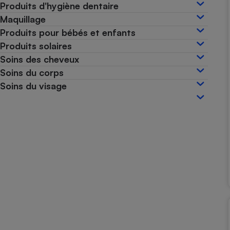
Produits d'hygiène dentaire
Internet
Maquillage
Gros électroménager
Téléphonie
Produits pour bébés et enfants
Produits solaires
Petit électroménager 
Complément
Soins des cheveux
alimentaire
Soins du corps
Mutuelle
Assurance emprunteu
Soins du visage
Matelas
Champa
boutei
Banque 
Téléviseur
Antimoustique
Lave-linge