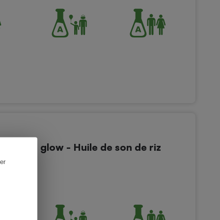
e teint glow - Huile de son de riz
er