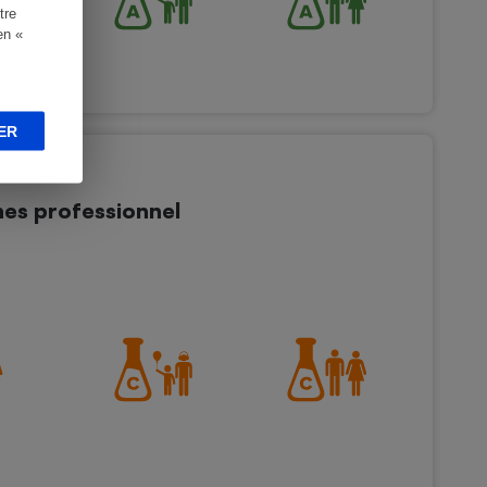
tre
en «
ER
es professionnel