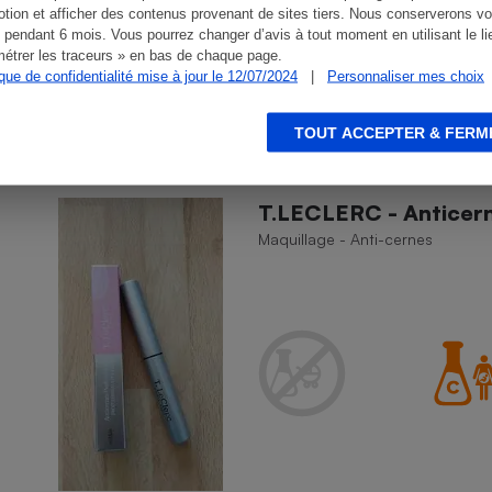
tion et afficher des contenus provenant de sites tiers. Nous conserverons vo
 pendant 6 mois. Vous pourrez changer d’avis à tout moment en utilisant le li
étrer les traceurs » en bas de chaque page.
ique de confidentialité mise à jour le 12/07/2024
|
Personnaliser mes choix
TOUT ACCEPTER & FERM
T.LECLERC - Anticern
Maquillage - Anti-cernes