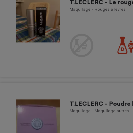
T.LECLERC - Le rouge
Électricité - Gaz
Maquillage - Rouges à lèvres
Appareil photo
numérique
Four encastrable
Lessive
Aspirateur
T.LECLERC - Poudre 
Maquillage - Maquillage autres