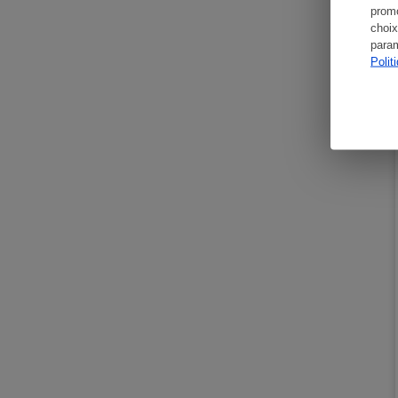
promo
choix
param
Polit