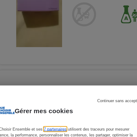
s
Réfrigérateur
T.LECLERC - La base d
Maquillage - Maquillage autres
Continuer sans accept
Gérer mes cookies
Choisir Ensemble et ses
7 partenaires
utilisent des traceurs pour mesurer
ience, la performance, personnaliser les contenus, les partager, optimiser la