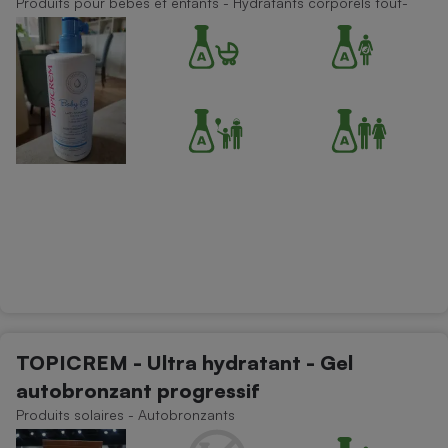
Produits pour bébés et enfants - Hydratants corporels tout-
Téléphone mobile -
petit
Smartphone
Plaque de cuisson à
induction
Climatiseur -
Ventilateur
Antivirus
Climatiseur -
Ventilateur
TOPICREM - Ultra hydratant - Gel
autobronzant progressif
Produits solaires - Autobronzants