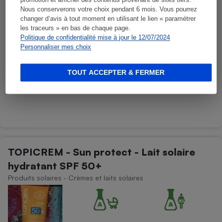
promotion et afficher des contenus provenant de sites tiers.
Nous conserverons votre choix pendant 6 mois. Vous pourrez
changer d’avis à tout moment en utilisant le lien « paramétrer
les traceurs » en bas de chaque page.
Politique de confidentialité mise à jour le 12/07/2024
Personnaliser mes choix
TOUT ACCEPTER & FERMER
TOPICREM - Sun protect - Lait solaire
hydratant SPF 50+
Produits solaires - Crèmes et laits solaires