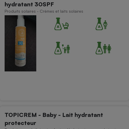
hydratant 30SPF
Petit électroménager - U
Produits solaires - Crèmes et laits solaires
Complément
alimentaire
Mutuelle
Assurance emprunteur
Matelas
Champagne
bouteille
Banque en 
Téléviseur
Antimoustique
Lave-linge
Radiateur électrique
TOPICREM - Baby - Lait hydratant
protecteur