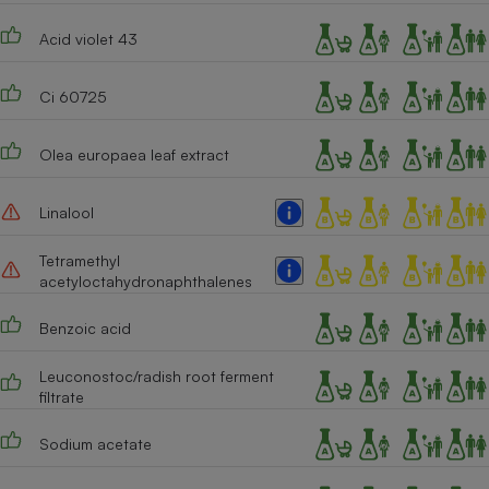
Acid violet 43
Ci 60725
Olea europaea leaf extract
Linalool
Tetramethyl
acetyloctahydronaphthalenes
Benzoic acid
Leuconostoc/radish root ferment
filtrate
Sodium acetate