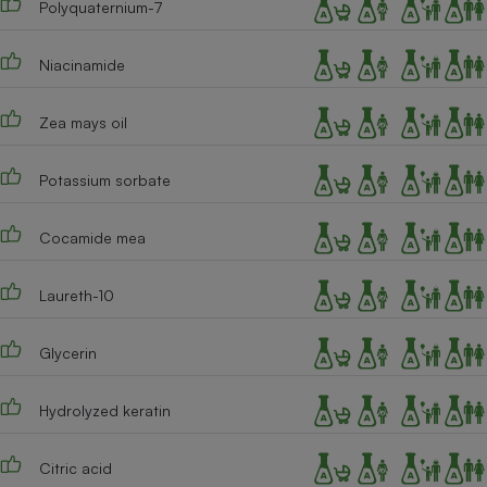
Polyquaternium-7
Cafetière à expressos
Niacinamide
Zea mays oil
Potassium sorbate
Cocamide mea
Robot ménager
Laureth-10
Glycerin
Hydrolyzed keratin
Citric acid