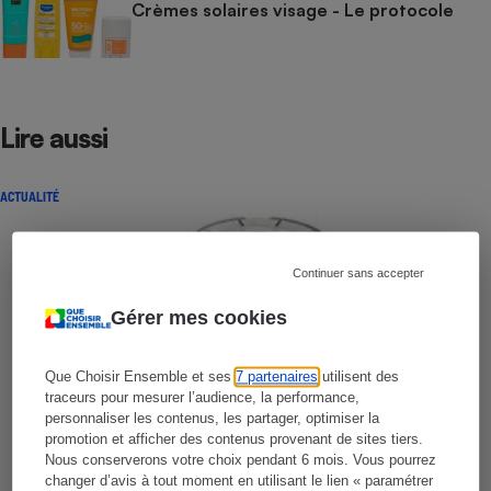
Crèmes solaires visage - Le protocole
Lire aussi
ACTUALITÉ
Continuer sans accepter
Gérer mes cookies
Que Choisir Ensemble et ses
7 partenaires
utilisent des
traceurs pour mesurer l’audience, la performance,
personnaliser les contenus, les partager, optimiser la
promotion et afficher des contenus provenant de sites tiers.
Nous conserverons votre choix pendant 6 mois. Vous pourrez
changer d’avis à tout moment en utilisant le lien « paramétrer