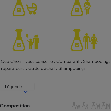
Petit électroménager - U
Complément
alimentaire
Mutuelle
Assurance emprunteur
Matelas
Champagne
bouteille
Banque en 
Que Choisir vous conseille :
Comparatif : Shampooings
Téléviseur
,
réparateurs
Guide d'achat : Shampooings
Antimoustique
Lave-linge
Légende
Radiateur électrique
Composition