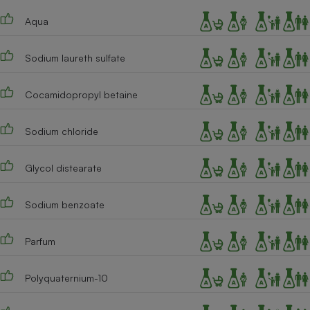
Téléphone mobile -
Smartphone
Aqua
Plaque de cuisson à
induction
Sodium laureth sulfate
Cocamidopropyl betaine
Climatiseur -
Ventilateur
Sodium chloride
Antivirus
Glycol distearate
Climatiseur -
Ventilateur
Sodium benzoate
Parfum
Polyquaternium-10