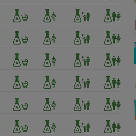
Électricité - Gaz
Appareil photo
numérique
Four encastrable
Lessive
Aspirateur