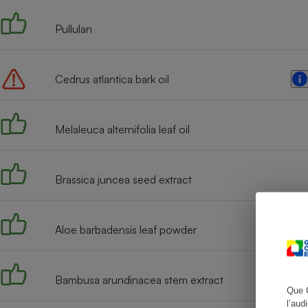
Pullulan
Cafetière à expresso
Cedrus atlantica bark oil
Melaleuca alternifolia leaf oil
Brassica juncea seed extract
Robot ménager
Aloe barbadensis leaf powder
Bambusa arundinacea stem extract
Que 
l’aud