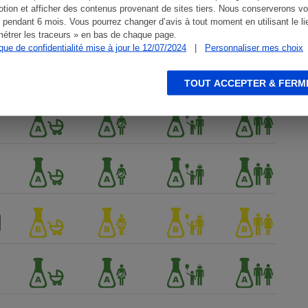
tion et afficher des contenus provenant de sites tiers. Nous conserverons vo
 pendant 6 mois. Vous pourrez changer d’avis à tout moment en utilisant le li
étrer les traceurs » en bas de chaque page.
ique de confidentialité mise à jour le 12/07/2024
|
Personnaliser mes choix
TOUT ACCEPTER & FERM