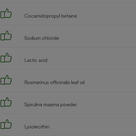
Radiateur électrique
Cocamidopropyl betaine
Téléphone mobile -
Smartphone
Plaque de cuisson à
induction
Sodium chloride
Lactic acid
Climatiseur -
Ventilateur
Rosmarinus officinalis leaf oil
Antivirus
Climatiseur -
Ventilateur
Spirulina maxima powder
Lysolecithin