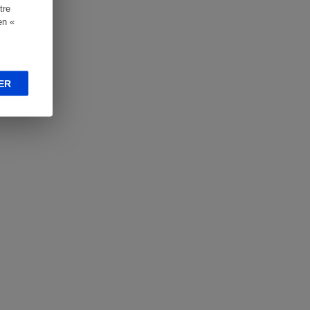
tre
en «
ER