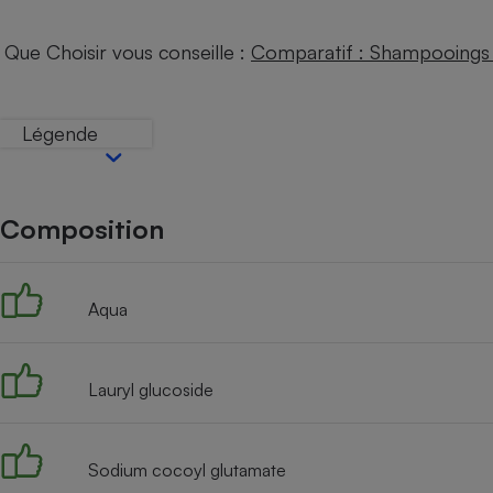
Internet
Que Choisir vous conseille :
Comparatif : Shampooings 
Gros électroménager
Téléphonie
Petit électroménager 
Complément
Légende
alimentaire
Mutuelle
Assurance emprunteu
Composition
Matelas
Champa
boutei
Aqua
Banque 
Téléviseur
Antimoustique
Lave-linge
Lauryl glucoside
Sodium cocoyl glutamate