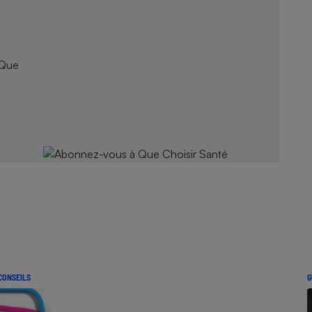
 Que
CONSEILS
G