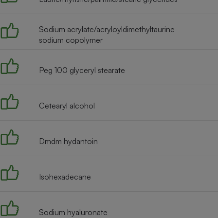
Radiateur électrique
Sodium acrylate/acryloyldimethyltaurine
Téléphone mobile -
sodium copolymer
Smartphone
Plaque de cuisson à
induction
Peg 100 glyceryl stearate
Climatiseur -
Cetearyl alcohol
Ventilateur
Dmdm hydantoin
Antivirus
Climatiseur -
Ventilateur
Isohexadecane
Sodium hyaluronate