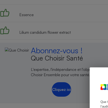
Essence
Cafetière à expresso
Lilium candidum flower extract
Abonnez-vous !
Que Choisir Santé
L'expertise, l'indépendance et l'objectivité de
Robot ménager
Choisir Ensemble pour votre santé.
Cliquez ici
Que 
l’aud