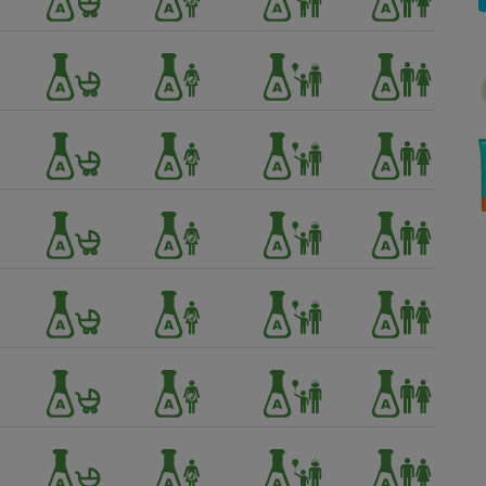
Électricité - Gaz
Appareil photo
numérique
Four encastrable
Lessive
Aspirateur