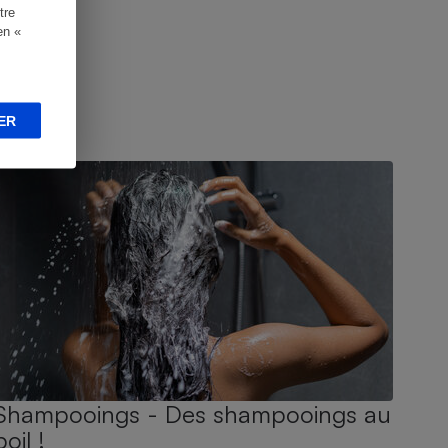
tre
en «
ER
UIDE D'ACHAT
Shampooings - Des shampooings au
poil !