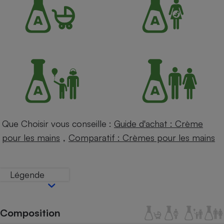
Petit électroménager - U
Complément
alimentaire
Mutuelle
Assurance emprunteur
Matelas
Champagne
bouteille
Banque en 
Que Choisir vous conseille :
Guide d'achat : Crème
Téléviseur
,
pour les mains
Comparatif : Crèmes pour les mains
Antimoustique
Lave-linge
Légende
Radiateur électrique
Composition