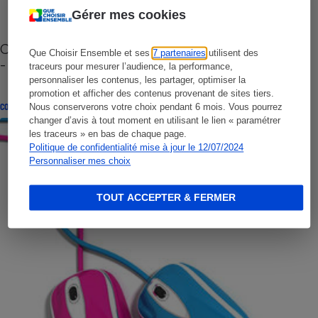
Gérer mes cookies
Cafetière à capsules zéro déchet CoffeeB (vidéo)
Que Choisir Ensemble et ses
7 partenaires
utilisent des
- Premières impressions
traceurs pour mesurer l’audience, la performance,
personnaliser les contenus, les partager, optimiser la
promotion et afficher des contenus provenant de sites tiers.
CONSEILS
Nous conserverons votre choix pendant 6 mois. Vous pourrez
changer d’avis à tout moment en utilisant le lien « paramétrer
les traceurs » en bas de chaque page.
Politique de confidentialité mise à jour le 12/07/2024
Personnaliser mes choix
TOUT ACCEPTER & FERMER