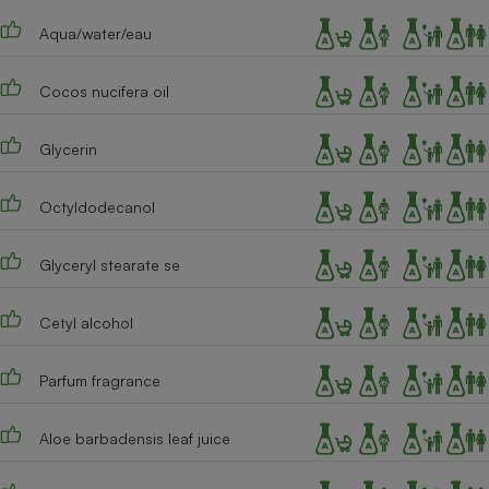
Téléphone mobile -
Smartphone
Aqua/water/eau
Plaque de cuisson à
induction
Cocos nucifera oil
Glycerin
Climatiseur -
Ventilateur
Octyldodecanol
Antivirus
Glyceryl stearate se
Climatiseur -
Ventilateur
Cetyl alcohol
Parfum fragrance
Aloe barbadensis leaf juice