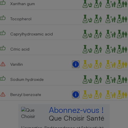
Xanthan gum
Tocopherol
Caprylhydroxamic acid
Citric acid
Vanillin
Sodium hydroxide
Benzyl benzoate
Abonnez-vous !
Que Choisir Santé
L'expertise, l'indépendance et l'objectivité