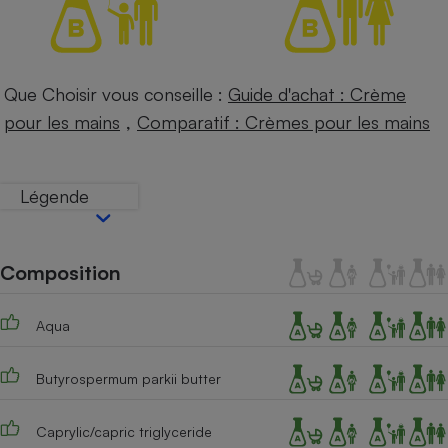
Téléphone mobile -
Smartphone
Plaque de cuisson à
induction
Que Choisir vous conseille :
Guide d'achat : Crème
,
pour les mains
Comparatif : Crèmes pour les mains
Climatiseur -
Ventilateur
Légende
Antivirus
Climatiseur -
Composition
Ventilateur
Aqua
Butyrospermum parkii butter
Caprylic/capric triglyceride