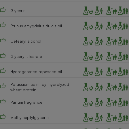
Cafetière à expressos
Glycerin
Prunus amygdalus dulcis oil
Cetearyl alcohol
Glyceryl stearate
Robot ménager
Hydrogenated rapeseed oil
Potassium palmitoyl hydrolyzed
wheat protein
Parfum fragrance
Methylheptylglycerin