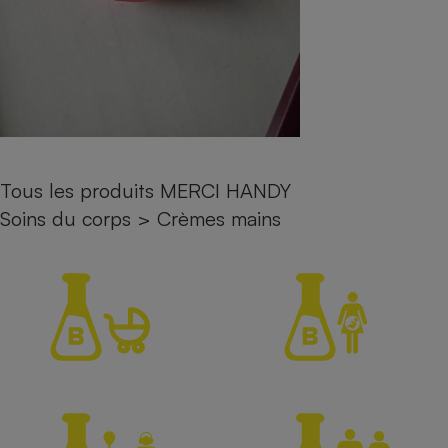
Petit électroménager - U
Complément
alimentaire
Mutuelle
Assurance emprunteur
Tous les produits MERCI HANDY
Matelas
Champagne
Soins du corps
>
Crèmes mains
bouteille
Banque en 
Téléviseur
Antimoustique
Lave-linge
Radiateur électrique