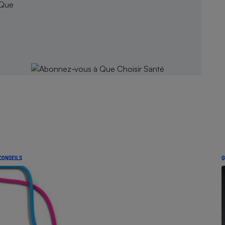
 Que
CONSEILS
G