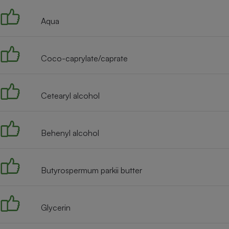
Internet
Aqua
Gros électroménager
Téléphonie
Petit électroménager 
Complément
Coco-caprylate/caprate
alimentaire
Mutuelle
Assurance emprunteu
Cetearyl alcohol
Matelas
Behenyl alcohol
Champa
boutei
Banque 
Téléviseur
Butyrospermum parkii butter
Antimoustique
Lave-linge
Glycerin