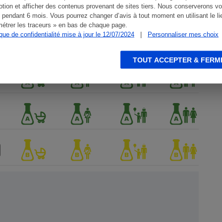
tion et afficher des contenus provenant de sites tiers. Nous conserverons vo
 pendant 6 mois. Vous pourrez changer d’avis à tout moment en utilisant le li
étrer les traceurs » en bas de chaque page.
ique de confidentialité mise à jour le 12/07/2024
|
Personnaliser mes choix
TOUT ACCEPTER & FERM