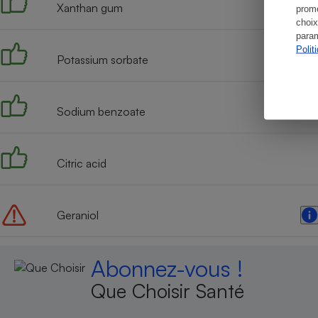
Xanthan gum
promo
choix
param
Polit
Potassium sorbate
Sodium benzoate
Citric acid
Geraniol
Abonnez-vous !
Que Choisir Santé