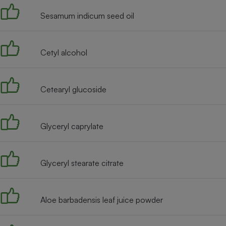
Radiateur électrique
Sesamum indicum seed oil
Téléphone mobile -
Smartphone
Cetyl alcohol
Plaque de cuisson à
induction
Cetearyl glucoside
Climatiseur -
Ventilateur
Glyceryl caprylate
Antivirus
Glyceryl stearate citrate
Climatiseur -
Ventilateur
Aloe barbadensis leaf juice powder