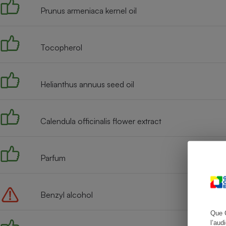
Prunus armeniaca kernel oil
Tocopherol
Cafetière à expresso
Helianthus annuus seed oil
Calendula officinalis flower extract
Robot ménager
Parfum
Benzyl alcohol
Que 
l’aud