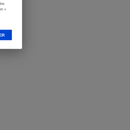
tre
en «
ER