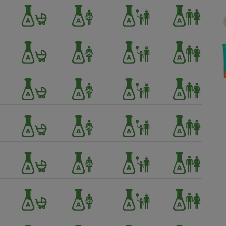
Électricité - Gaz
Appareil photo
numérique
Four encastrable
Lessive
Aspirateur