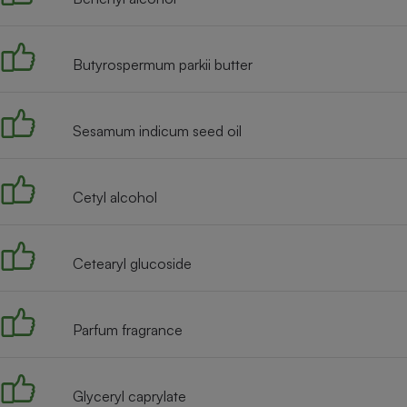
Radiateur électrique
Butyrospermum parkii butter
Téléphone mobile -
Smartphone
Plaque de cuisson à
induction
Sesamum indicum seed oil
Climatiseur -
Cetyl alcohol
Ventilateur
Cetearyl glucoside
Antivirus
Climatiseur -
Ventilateur
Parfum fragrance
Glyceryl caprylate