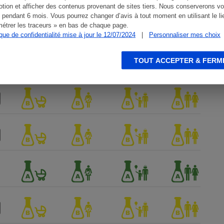
tion et afficher des contenus provenant de sites tiers. Nous conserverons vo
 pendant 6 mois. Vous pourrez changer d’avis à tout moment en utilisant le li
étrer les traceurs » en bas de chaque page.
ique de confidentialité mise à jour le 12/07/2024
|
Personnaliser mes choix
TOUT ACCEPTER & FERM