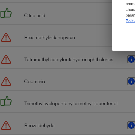
promo
choix
Citric acid
param
Polit
Hexamethylindanopyran
Tetramethyl acetyloctahydronaphthalenes
Coumarin
Trimethylcyclopentenyl dimethylisopentenol
Benzaldehyde