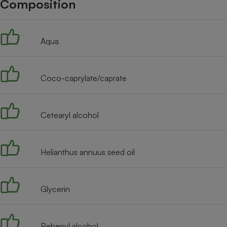
Composition
Internet
Gros électroménager
Téléphonie
Aqua
Petit électroménager 
Complément
alimentaire
Mutuelle
Assurance emprunteu
Coco-caprylate/caprate
Cetearyl alcohol
Matelas
Champa
boutei
Banque 
Helianthus annuus seed oil
Téléviseur
Antimoustique
Lave-linge
Glycerin
Behenyl alcohol