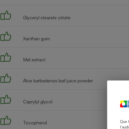
Glyceryl stearate citrate
Cafetière à expresso
Xanthan gum
Mel extract
Aloe barbadensis leaf juice powder
Robot ménager
Caprylyl glycol
Que 
Tocopherol
l’aud