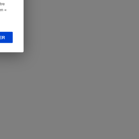
tre
en «
ER