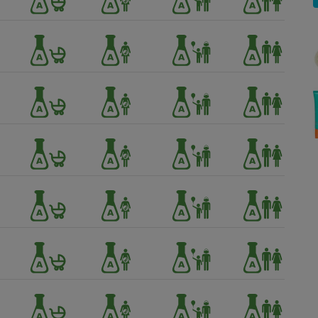
Électricité - Gaz
Appareil photo
numérique
Four encastrable
Lessive
Aspirateur