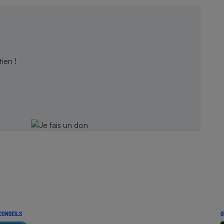
ien !
CONSEILS
G