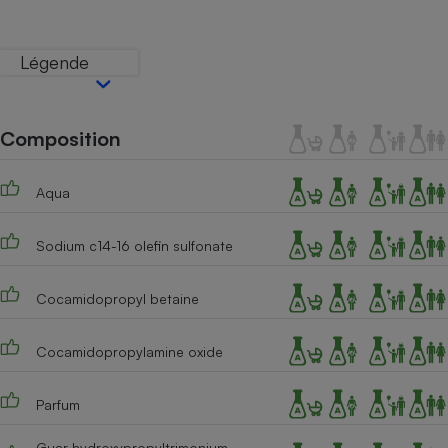
Téléphone mobile -
Smartphone
Plaque de cuisson à
Légende
induction
Composition
Climatiseur -
Ventilateur
Aqua
Antivirus
Sodium c14-16 olefin sulfonate
Climatiseur -
Ventilateur
Cocamidopropyl betaine
Cocamidopropylamine oxide
Parfum
Guar hydroxypropyltrimonium