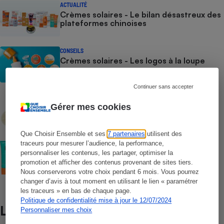
ACTUALITÉ
Crèmes solaires - Le bilan désastreux des
plateformes chinoises
CONSEILS
Crèmes solaires - Les logos à la loupe
Continuer sans accepter
COMMENT NOUS TESTONS
Crèmes solaires - Le protocole
Gérer mes cookies
Que Choisir Ensemble et ses
7 partenaires
utilisent des
COMMENT NOUS TESTONS
traceurs pour mesurer l’audience, la performance,
Crèmes solaires visage - Le protocole
personnaliser les contenus, les partager, optimiser la
promotion et afficher des contenus provenant de sites tiers.
Nous conserverons votre choix pendant 6 mois. Vous pourrez
changer d’avis à tout moment en utilisant le lien « paramétrer
les traceurs » en bas de chaque page.
Politique de confidentialité mise à jour le 12/07/2024
Lire aussi
Personnaliser mes choix