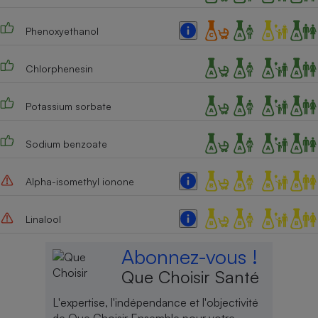
Phenoxyethanol
Chlorphenesin
Potassium sorbate
Sodium benzoate
Alpha-isomethyl ionone
Linalool
Abonnez-vous !
Que Choisir Santé
L'expertise, l'indépendance et l'objectivité
de Que Choisir Ensemble pour votre