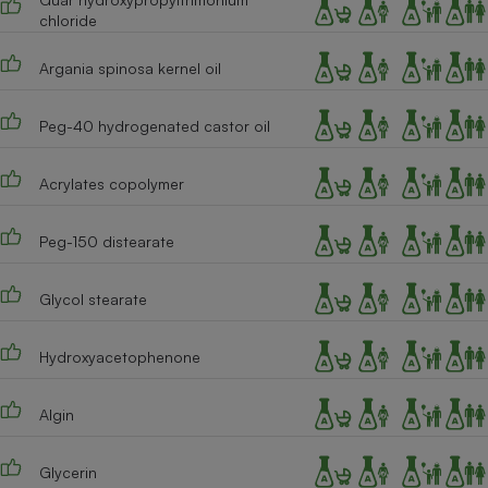
chloride
Cafetière à expressos
Argania spinosa kernel oil
Peg-40 hydrogenated castor oil
Acrylates copolymer
Peg-150 distearate
Robot ménager
Glycol stearate
Hydroxyacetophenone
Algin
Glycerin