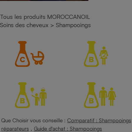
Petit électroménager - U
Complément
Tous les produits MOROCCANOIL
alimentaire
Mutuelle
Soins des cheveux
>
Shampooings
Assurance emprunteur
Matelas
Champagne
bouteille
Banque en 
Téléviseur
Antimoustique
Lave-linge
Radiateur électrique
Que Choisir vous conseille :
Comparatif : Shampooings
,
réparateurs
Guide d'achat : Shampooings