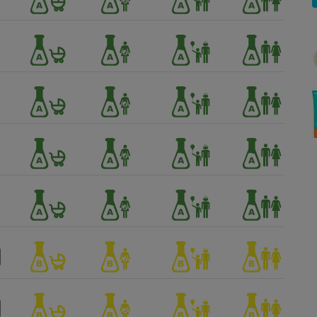
Électricité - Gaz
Appareil photo
numérique
Four encastrable
Lessive
Aspirateur