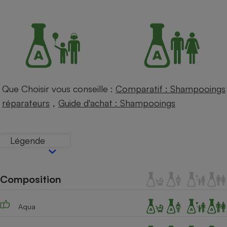
Petit électroménager - U
Complément
alimentaire
Mutuelle
Assurance emprunteur
Que Choisir vous conseille :
Comparatif : Shampooings
Matelas
,
Champagne
réparateurs
Guide d'achat : Shampooings
bouteille
Banque en 
Téléviseur
Légende
Antimoustique
Lave-linge
Composition
Radiateur électrique
Aqua