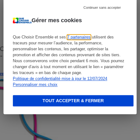
Continuer sans accepter
Gérer mes cookies
Que Choisir Ensemble et ses
7 partenaires
utilisent des
traceurs pour mesurer l’audience, la performance,
Cafetière à capsules zéro déchet CoffeeB (vidéo)
personnaliser les contenus, les partager, optimiser la
- Premières impressions
promotion et afficher des contenus provenant de sites tiers.
Nous conserverons votre choix pendant 6 mois. Vous pourrez
changer d’avis à tout moment en utilisant le lien « paramétrer
les traceurs » en bas de chaque page.
CONSEILS
Politique de confidentialité mise à jour le 12/07/2024
Personnaliser mes choix
TOUT ACCEPTER & FERMER