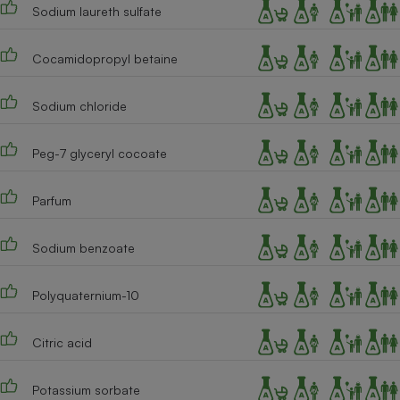
Téléphone mobile -
Sodium laureth sulfate
Smartphone
Plaque de cuisson à
induction
Cocamidopropyl betaine
Sodium chloride
Climatiseur -
Ventilateur
Peg-7 glyceryl cocoate
Parfum
Antivirus
Climatiseur -
Sodium benzoate
Ventilateur
Polyquaternium-10
Citric acid
Potassium sorbate