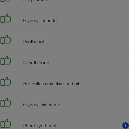
Radiateur électrique
Glyceryl stearate
Téléphone mobile -
Smartphone
Plaque de cuisson à
induction
Panthenol
Climatiseur -
Dimethicone
Ventilateur
Bertholletia excelsa seed oil
Antivirus
Climatiseur -
Ventilateur
Glyceryl distearate
Phenoxyethanol