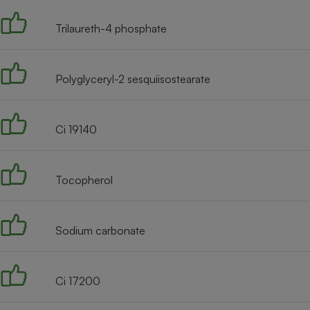
Trilaureth-4 phosphate
Polyglyceryl-2 sesquiisostearate
Ci 19140
Tocopherol
Sodium carbonate
Ci 17200