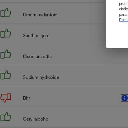
promo
choix
Dmdm hydantoin
param
Polit
Xanthan gum
Disodium edta
Sodium hydroxide
Bht
Cetyl alcohol