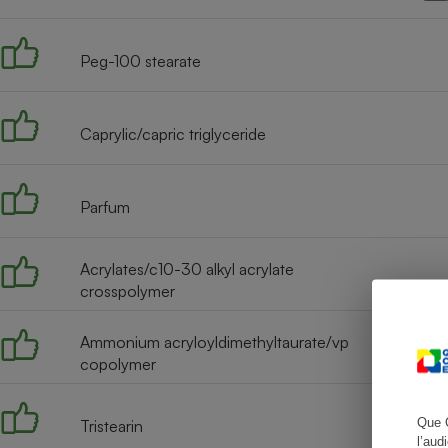
Peg-100 stearate
Cafetière à expresso
Caprylic/capric triglyceride
Parfum
Acrylates/c10-30 alkyl acrylate
crosspolymer
Robot ménager
Ammonium acryloyldimethyltaurate/vp
copolymer
Que 
Tristearin
l’aud