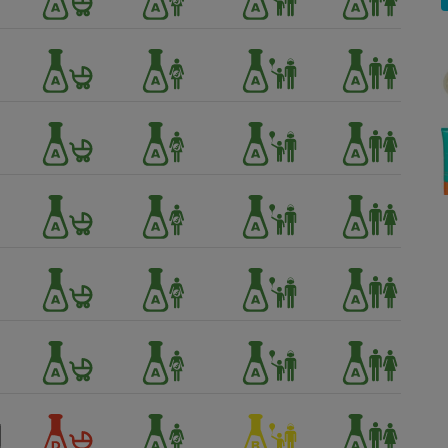
Électricité - Gaz
Appareil photo
numérique
Four encastrable
Lessive
Aspirateur