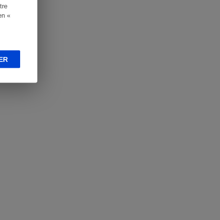
tre
en «
ER