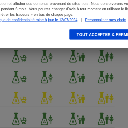
tion et afficher des contenus provenant de sites tiers. Nous conserverons vo
 pendant 6 mois. Vous pourrez changer d’avis à tout moment en utilisant le li
étrer les traceurs » en bas de chaque page.
ique de confidentialité mise à jour le 12/07/2024
|
Personnaliser mes choix
TOUT ACCEPTER & FERM