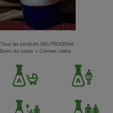
Petit électroménager - U
Complément
alimentaire
Mutuelle
Assurance emprunteur
Tous les produits NEUTROGENA
Matelas
Soins du corps
>
Crèmes mains
Champagne
bouteille
Banque en 
Téléviseur
Antimoustique
Lave-linge
Radiateur électrique