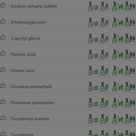
Sodium cetearyl sulfate
Cafetière à expressos
Ethylhexylglycerin
Caprylyl glycol
Palmitic acid
Stearic acid
Robot ménager
Disodium phosphate
Potassium phosphate
Tocopheryl acetate
Tocopherol