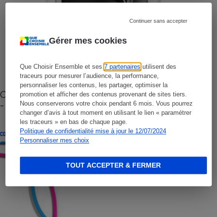
Continuer sans accepter
Gérer mes cookies
Que Choisir Ensemble et ses
7 partenaires
utilisent des
traceurs pour mesurer l’audience, la performance,
personnaliser les contenus, les partager, optimiser la
Cafetière à capsules zéro déchet CoffeeB (vidéo)
promotion et afficher des contenus provenant de sites tiers.
- Premières impressions
Nous conserverons votre choix pendant 6 mois. Vous pourrez
changer d’avis à tout moment en utilisant le lien « paramétrer
les traceurs » en bas de chaque page.
Politique de confidentialité mise à jour le 12/07/2024
CONSEILS
Personnaliser mes choix
TOUT ACCEPTER & FERMER