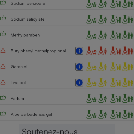
Sodium benzoate
Sodium salicylate
Methylparaben
Butylphenyl methylpropional
Geraniol
Linalool
Parfum
Aloe barbadensis gel
Soutenez-nous,