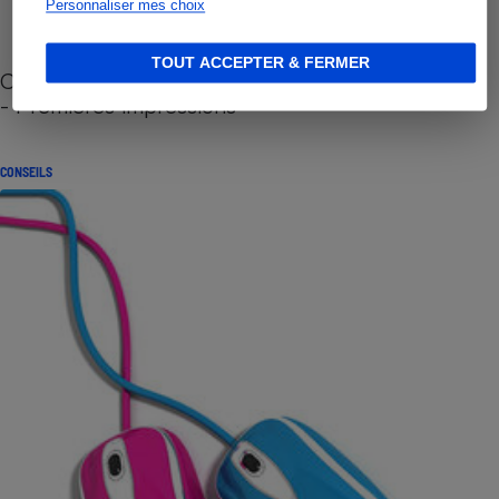
Personnaliser mes choix
TOUT ACCEPTER & FERMER
Cafetière à capsules zéro déchet CoffeeB (vidéo)
- Premières impressions
CONSEILS