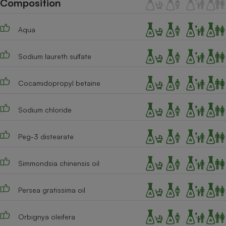
Composition
Téléphone mobile -
Smartphone
Plaque de cuisson à
Aqua
induction
Sodium laureth sulfate
Climatiseur -
Ventilateur
Cocamidopropyl betaine
Sodium chloride
Antivirus
Climatiseur -
Peg-3 distearate
Ventilateur
Simmondsia chinensis oil
Persea gratissima oil
Orbignya oleifera