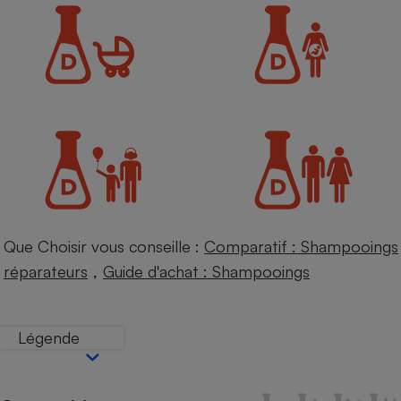
Petit électroménager - U
Complément
alimentaire
Mutuelle
Assurance emprunteur
Matelas
Champagne
bouteille
Banque en 
Téléviseur
Que Choisir vous conseille :
Comparatif : Shampooings
Antimoustique
Lave-linge
,
réparateurs
Guide d'achat : Shampooings
Légende
Radiateur électrique