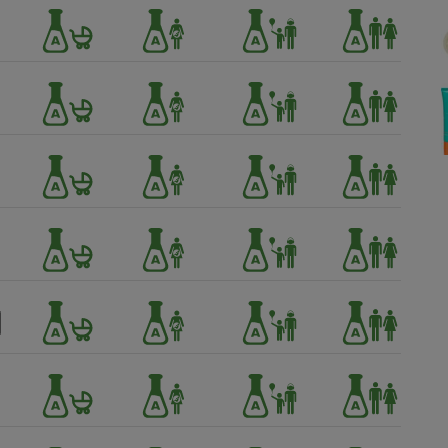
Électricité - Gaz
Appareil photo
numérique
Four encastrable
Lessive
Aspirateur