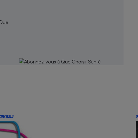
 Que
CONSEILS
G