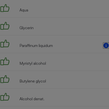
Internet
Aqua
Gros électroménager
Téléphonie
Petit électroménager 
Complément
Glycerin
alimentaire
Mutuelle
Assurance emprunteu
Paraffinum liquidum
Matelas
Myristyl alcohol
Champa
boutei
Banque 
Téléviseur
Butylene glycol
Antimoustique
Lave-linge
Alcohol denat.