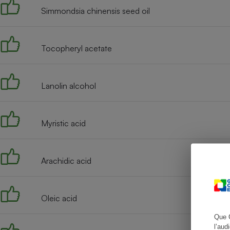
Simmondsia chinensis seed oil
Tocopheryl acetate
Cafetière à expresso
Lanolin alcohol
Myristic acid
Robot ménager
Arachidic acid
Oleic acid
Que 
l’aud