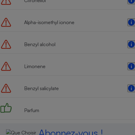
Citronellol
Alpha-isomethyl ionone
Benzyl alcohol
Limonene
Benzyl salicylate
Parfum
Abonnez-vous !