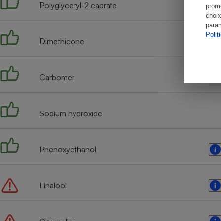
Polyglyceryl-2 caprate
promo
choix
param
Polit
Dimethicone
Carbomer
Sodium hydroxide
Phenoxyethanol
Linalool