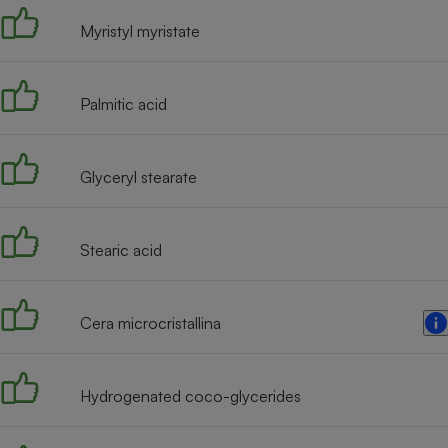
Radiateur électrique
Myristyl myristate
Téléphone mobile -
Smartphone
Palmitic acid
Plaque de cuisson à
induction
Glyceryl stearate
Climatiseur -
Ventilateur
Stearic acid
Antivirus
Cera microcristallina
Climatiseur -
Ventilateur
Hydrogenated coco-glycerides