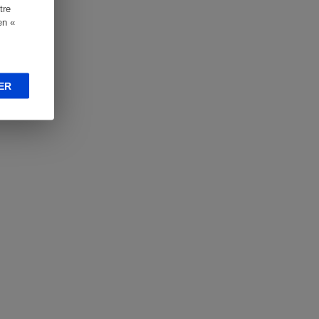
tre
en «
ER