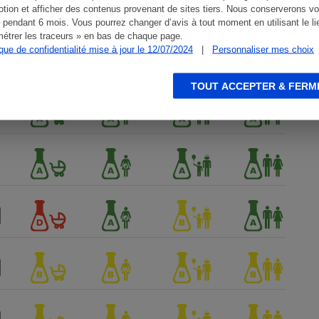
tion et afficher des contenus provenant de sites tiers. Nous conserverons vo
 pendant 6 mois. Vous pourrez changer d’avis à tout moment en utilisant le li
étrer les traceurs » en bas de chaque page.
ique de confidentialité mise à jour le 12/07/2024
|
Personnaliser mes choix
TOUT ACCEPTER & FERM