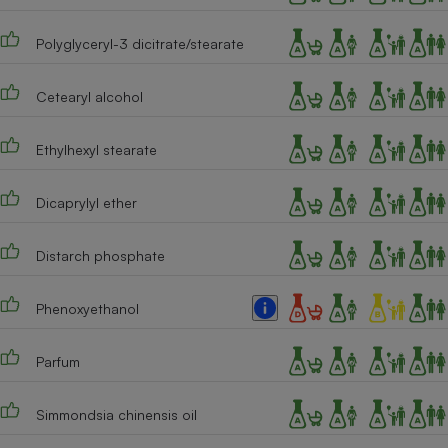
Téléphone mobile -
Smartphone
Plaque de cuisson à
Polyglyceryl-3 dicitrate/stearate
induction
Cetearyl alcohol
Climatiseur -
Ethylhexyl stearate
Ventilateur
Dicaprylyl ether
Antivirus
Distarch phosphate
Climatiseur -
Ventilateur
Phenoxyethanol
Parfum
Simmondsia chinensis oil