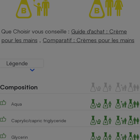
Petit électroménager - U
Complément
alimentaire
Mutuelle
Assurance emprunteur
Que Choisir vous conseille :
Guide d'achat : Crème
,
pour les mains
Comparatif : Crèmes pour les mains
Matelas
Champagne
Légende
bouteille
Banque en 
Téléviseur
Composition
Antimoustique
Lave-linge
Aqua
Caprylic/capric triglyceride
Radiateur électrique
Glycerin