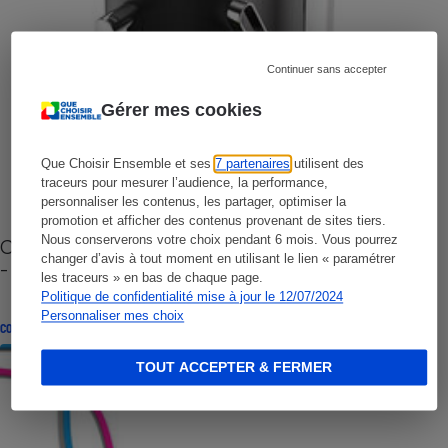
Continuer sans accepter
Gérer mes cookies
Que Choisir Ensemble et ses
7 partenaires
utilisent des
traceurs pour mesurer l’audience, la performance,
personnaliser les contenus, les partager, optimiser la
promotion et afficher des contenus provenant de sites tiers.
Nous conserverons votre choix pendant 6 mois. Vous pourrez
Cafetière à capsules zéro déchet CoffeeB (vidéo)
changer d’avis à tout moment en utilisant le lien « paramétrer
- Premières impressions
les traceurs » en bas de chaque page.
Politique de confidentialité mise à jour le 12/07/2024
Personnaliser mes choix
CONSEILS
TOUT ACCEPTER & FERMER