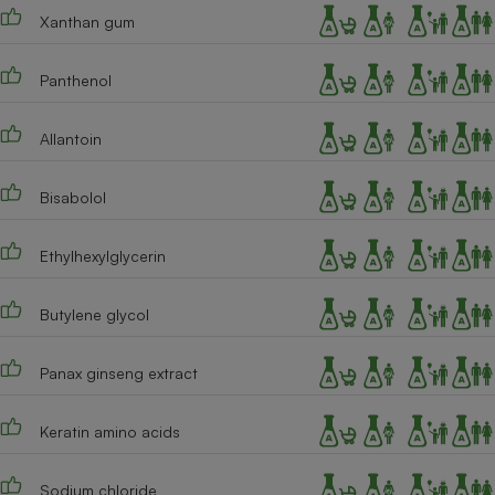
Xanthan gum
Cafetière à expressos
Panthenol
Allantoin
Bisabolol
Ethylhexylglycerin
Robot ménager
Butylene glycol
Panax ginseng extract
Keratin amino acids
Sodium chloride