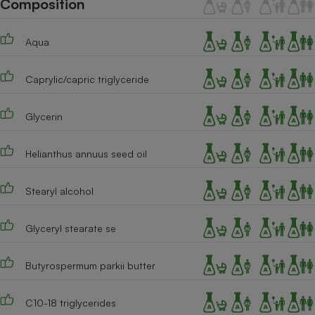
Composition
Téléphone mobile -
Smartphone
Plaque de cuisson à
Aqua
induction
Caprylic/capric triglyceride
Climatiseur -
Ventilateur
Glycerin
Helianthus annuus seed oil
Antivirus
Climatiseur -
Stearyl alcohol
Ventilateur
Glyceryl stearate se
Butyrospermum parkii butter
C10-18 triglycerides