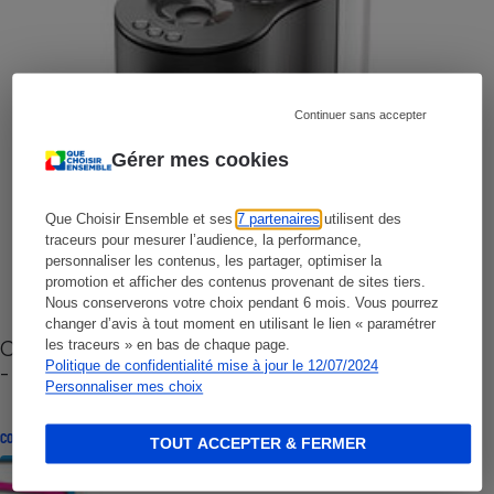
Continuer sans accepter
Gérer mes cookies
Que Choisir Ensemble et ses
7 partenaires
utilisent des
traceurs pour mesurer l’audience, la performance,
personnaliser les contenus, les partager, optimiser la
promotion et afficher des contenus provenant de sites tiers.
Nous conserverons votre choix pendant 6 mois. Vous pourrez
changer d’avis à tout moment en utilisant le lien « paramétrer
Cafetière à capsules zéro déchet CoffeeB (vidéo)
les traceurs » en bas de chaque page.
Politique de confidentialité mise à jour le 12/07/2024
- Premières impressions
Personnaliser mes choix
CONSEILS
TOUT ACCEPTER & FERMER