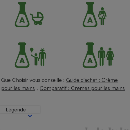
Petit électroménager - U
Complément
alimentaire
Mutuelle
Assurance emprunteur
Matelas
Champagne
bouteille
Banque en 
Téléviseur
Que Choisir vous conseille :
Guide d'achat : Crème
Antimoustique
Lave-linge
,
pour les mains
Comparatif : Crèmes pour les mains
Légende
Radiateur électrique